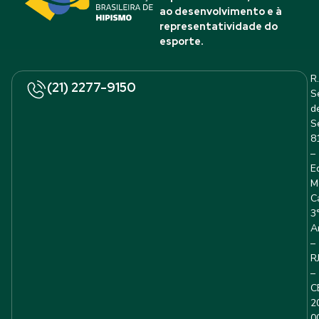
ao desenvolvimento e à
representatividade do
esporte.
R.
(21) 2277-9150
S
d
S
8
–
E
M
C
3
A
–
R
–
C
2
0