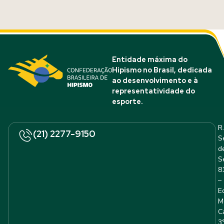
Entidade máxima do
Hipismo no Brasil, dedicada
ao desenvolvimento e à
representatividade do
esporte.
R.
(21) 2277-9150
S
d
S
8
–
E
M
C
3