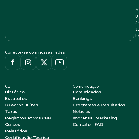
A
8
à
1
h
Conecte-se com nossas redes
CBH
Comunicação
Histórico
Comunicados
Estatutos
Rankings
Quadros Juízes
Programas e Resultados
Taxas
Notícias
Registros Ativos CBH
Imprensa | Marketing
Cursos
Contato | FAQ
Relatórios
Certificação Técnica