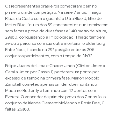
Os representantes brasileiros começaram bem no
primeiro dia de competição. Na série 7 anos, Thiago
Ribas da Costa com o garanhão Ultra Blue J, filho de
Mister Blue, foi um dos 59 concorrentes que terminaram
sem faltas a prova de duas fases a 1,40 metro de altura,
29s80, conquistando a 11ª colocação. Thiago também
zerou o percurso com sua outra montaria, o oldenburg
Entre Nous, ficando na 29ª posição entre os 206
conjuntos participantes, com o tempo de 31s33.
Felipe Juares de Lima e Charon Jmen (Clinton Jmen x
Camila Jmen por Cassini I) perderam um ponto por
excesso de tempo na primeira fase. Marlon Modolo
Zanotelli cometeu apenas um derrube montando
Madame Butterfly e terminou com 12 pontos com
Everest. O vencedor da primeira prova dos 7 anos foi o
conjunto da Irlanda Clement McMahon e Rosie Bee, 0
faltas, 26s83.