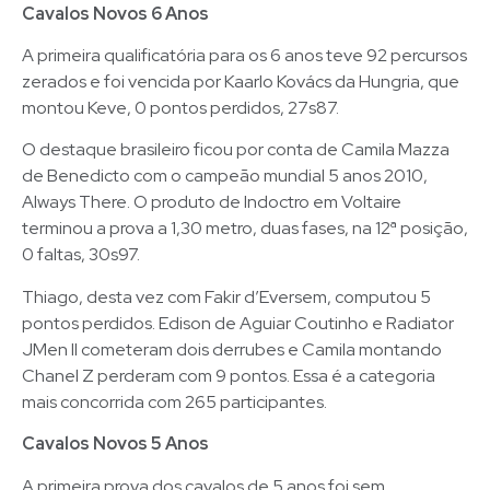
Cavalos Novos 6 Anos
A primeira qualificatória para os 6 anos teve 92 percursos
zerados e foi vencida por Kaarlo Kovács da Hungria, que
montou Keve, 0 pontos perdidos, 27s87.
O destaque brasileiro ficou por conta de Camila Mazza
de Benedicto com o campeão mundial 5 anos 2010,
Always There. O produto de Indoctro em Voltaire
terminou a prova a 1,30 metro, duas fases, na 12ª posição,
0 faltas, 30s97.
Thiago, desta vez com Fakir d’Eversem, computou 5
pontos perdidos. Edison de Aguiar Coutinho e Radiator
JMen II cometeram dois derrubes e Camila montando
Chanel Z perderam com 9 pontos. Essa é a categoria
mais concorrida com 265 participantes.
Cavalos Novos 5 Anos
A primeira prova dos cavalos de 5 anos foi sem