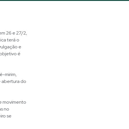
em 26 e 27/2,
ica terá o
ivulgação e
objetivo é
é-mirim,
e abertura do
ste movimento
as no
iro se