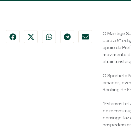
O Manège Spor
para a 5ª edi
apoio da Pref
movimento de 
atrair turista
O Sportiello 
amador, jove
Ranking de E
“Estamos fel
de reconstruç
domingo faz c
hospedem em A