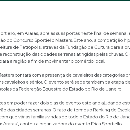
tiello, em Araras, abre as suas portas neste final de semana, 
ção do Concurso Sportiello Masters. Este ano, a competição híp
eitura de Petrópolis, através da Fundação de Cultura para a d
reconstrução das cidades serranas atingidas pelas chuvas. O 
s para a região a fim de movimentar o comércio local.
Masters contará com a presença de cavaleiros das categorias pr
ns cavaleiros e sênior. O evento será sede também da etapa d
scolas da Federação Equestre do Estado do Rio de Janeiro.
izes em poder fazer dois dias de evento este ano ajudando e
ão das cidades serranas. O fato de termos o Ranking de Escol
om que várias famílias vindas de todo o Estado do Rio de Jane
raras”, contou a organizadora do evento Erica Sportiello.