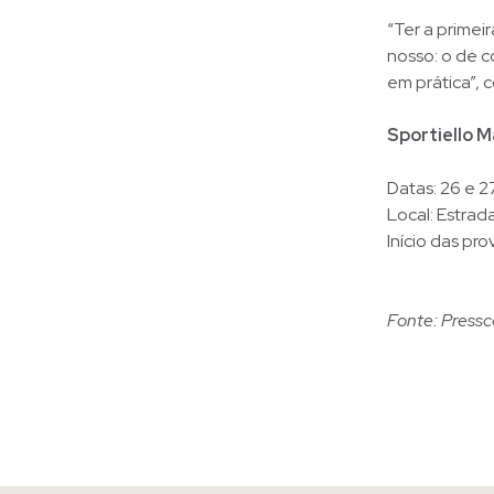
“Ter a primei
nosso: o de 
em prática”, 
Sportiello 
Datas: 26 e 
Local: Estrad
Início das prov
Fonte: Press