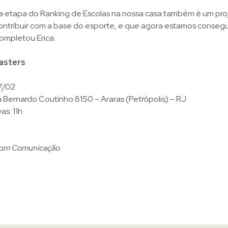
ra etapa do Ranking de Escolas na nossa casa também é um pro
contribuir com a base do esporte, e que agora estamos conseg
completou Erica.
Masters
27/02
a Bernardo Coutinho 8150 – Araras (Petrópolis) – RJ
as: 11h
com Comunicação