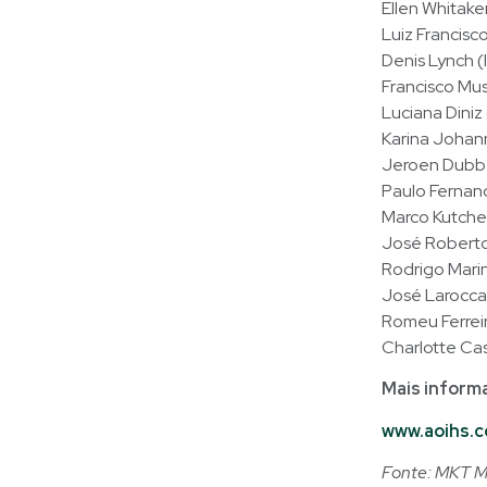
Ellen Whitake
Luiz Francis
Denis Lynch (
Francisco Mu
Luciana Diniz
Karina Johan
Jeroen Dubb
Paulo Fernan
Marco Kutche
José Roberto
Rodrigo Mari
José Larocc
Romeu Ferrei
Charlotte Ca
Mais inform
www.aoihs.
Fonte: MKT M