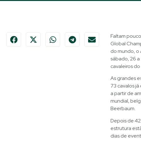
Faltam poucos
Global Champi
do mundo, o A
sábado, 26 a 
cavaleiros do
As grandes es
73 cavalos já
a partir de a
mundial, bel
Beerbaum.
Depois de 42 
estrutura est
dias de even