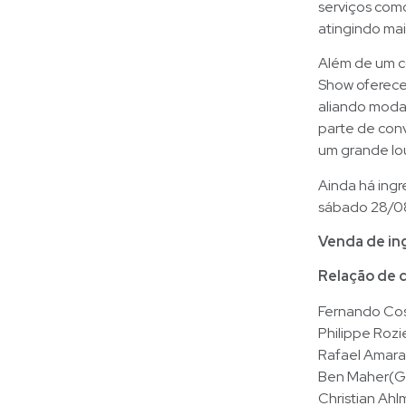
serviços como
atingindo ma
Além de um co
Show oferece
aliando moda
parte de conv
um grande lo
Ainda há ingr
sábado 28/08
Venda de in
Relação de c
Fernando Co
Philippe Rozi
Rafael Amara
Ben Maher(G
Christian Ah