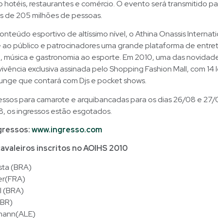
 hotéis, restaurantes e comércio. O evento será transmitido pa
is de 205 milhões de pessoas.
nteúdo esportivo de altíssimo nível, o Athina Onassis Internat
 ao público e patrocinadores uma grande plataforma de entre
, música e gastronomia ao esporte. Em 2010, uma das novidade
ivência exclusiva assinada pelo Shopping Fashion Mall, com 14 l
unge que contará com Djs e pocket shows.
essos para camarote e arquibancadas para os dias 26/08 e 27/
, os ingressos estão esgotados.
gressos:
www.ingresso.com
avaleiros inscritos no AOIHS 2010
sta (BRA)
er(FRA)
l (BRA)
BR)
lmann(ALE)