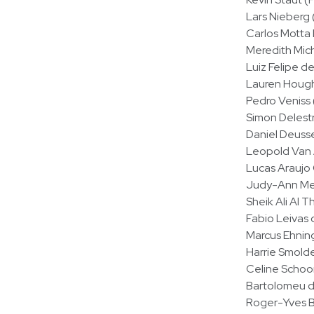
Lars Nieberg
Carlos Motta
Meredith Mic
Luiz Felipe d
Lauren Houg
Pedro Veniss
Simon Delest
Daniel Deuss
Leopold Van
Lucas Araujo
Judy-Ann Mel
Sheik Ali Al 
Fabio Leivas
Marcus Ehnin
Harrie Smold
Celine Schoo
Bartolomeu d
Roger-Yves B