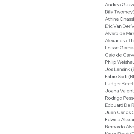
Andrea Guzz
Billy Twomey(
Athina Onass
Eric Van Der
Álvaro de Mi
Alexandra Th
Loisse Garci
Caio de Carv
Philip Weish
Jos Lansink 
Fábio Sarti (
Ludger Beer
Joana Valent
Rodrigo Pes
Edouard De R
Juan Carlos G
Edwina Alexa
Bernardo Alv
Kevin Staut (