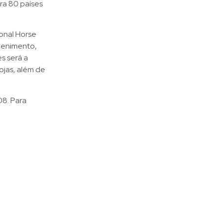
ra 80 países
ional Horse
tenimento,
s será a
ojas, além de
08. Para