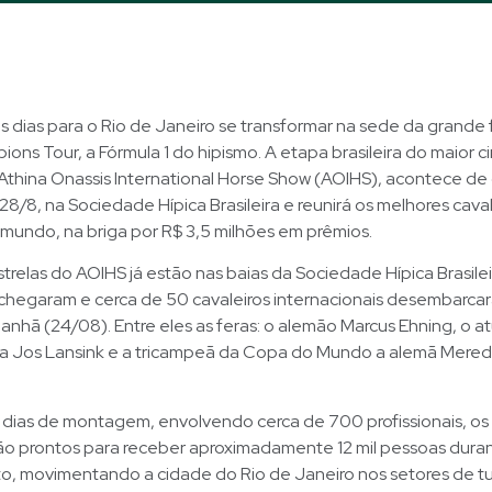
 dias para o Rio de Janeiro se transformar na sede da grande f
ons Tour, a Fórmula 1 do hipismo. A etapa brasileira do maior ci
thina Onassis International Horse Show (AOIHS), acontece de 
28/8, na Sociedade Hípica Brasileira e reunirá os melhores cava
 mundo, na briga por R$ 3,5 milhões em prêmios.
trelas do AOIHS já estão nas baias da Sociedade Hípica Brasilei
 chegaram e cerca de 50 cavaleiros internacionais desembarca
manhã (24/08). Entre eles as feras: o alemão Marcus Ehning, o 
ga Jos Lansink e a tricampeã da Copa do Mundo a alemã Mered
dias de montagem, envolvendo cerca de 700 profissionais, os 
ão prontos para receber aproximadamente 12 mil pessoas duran
to, movimentando a cidade do Rio de Janeiro nos setores de t