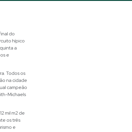
inal do
rcuito hípico
quinta a
los e
ra. Todos os
rão na cidade
atual campeão
ith-Michaels
12 mil m2 de
te os três
urismo e