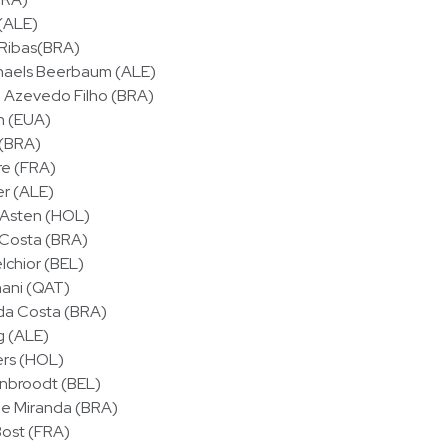
 (ALE)
 Ribas(BRA)
haels Beerbaum (ALE)
e Azevedo Filho (BRA)
h (EUA)
 (BRA)
re (FRA)
er (ALE)
 Asten (HOL)
 Costa (BRA)
chior (BEL)
Thani (QAT)
 da Costa (BRA)
g (ALE)
ers (HOL)
nbroodt (BEL)
e Miranda (BRA)
ost (FRA)