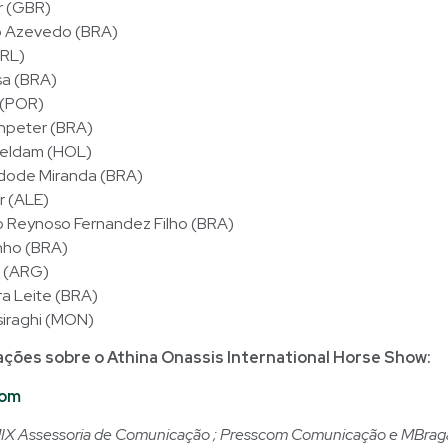
r (GBR)
co Azevedo (BRA)
IRL)
sa (BRA)
 (POR)
npeter (BRA)
eldam (HOL)
dode Miranda (BRA)
r (ALE)
 Reynoso Fernandez Filho (BRA)
nho (BRA)
a (ARG)
ra Leite (BRA)
siraghi (MON)
ações sobre o Athina Onassis International Horse Show:
com
IX Assessoria de Comunicação ; Presscom Comunicação e MBrag