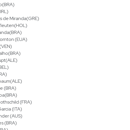
o(BRA)
IRL)
is de Miranda(GRE)
 Vleuten(HOL)
randa(BRA)
ornton (EUA)
a(VEN)
alho(BRA)
aupt(ALE)
(BEL)
BRA)
baum(ALE)
e (BRA)
soa(BRA)
othschild (FRA)
arcia (ITA)
nder (AUS)
es (BRA)
FRA)