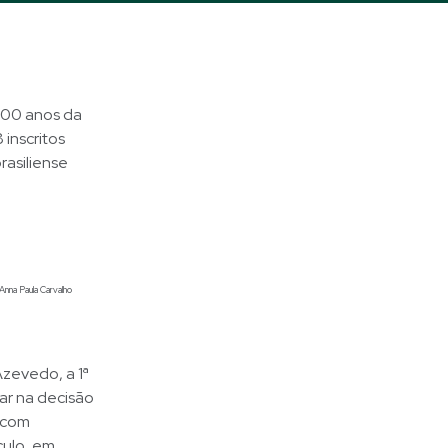
100 anos da
 inscritos
asiliense
Anna Paula Carvalho
zevedo, a 1ª
ar na decisão
o com
culo, em