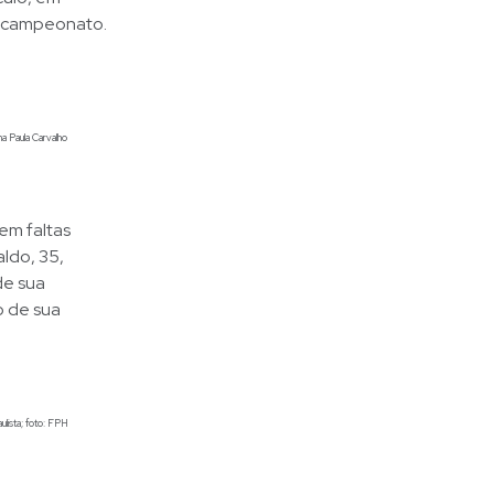
e-campeonato.
a Paula Carvalho
em faltas
ldo, 35,
de sua
o de sua
lista; foto: FPH