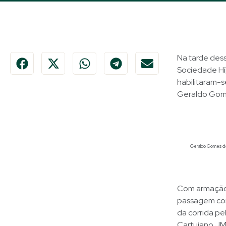
Na tarde des
Sociedade Híp
habilitaram-
Geraldo Gom
Geraldo Gomes de L
Com armação d
passagem con
da corrida pe
Cartujano JMe