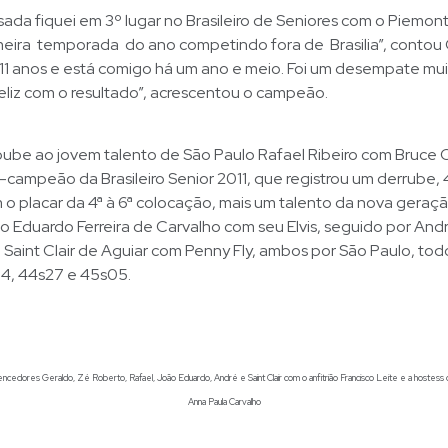
da fiquei em 3º lugar no Brasileiro de Seniores com o Piemont
imeira temporada do ano competindo fora de Brasilia”, contou 
11 anos e está comigo há um ano e meio. Foi um desempate mui
eliz com o resultado”, acrescentou o campeão.
ube ao jovem talento de São Paulo Rafael Ribeiro com Bruce C
-campeão da Brasileiro Senior 2011, que registrou um derrube,
 placar da 4ª à 6ª colocação, mais um talento da nova geraçã
o Eduardo Ferreira de Carvalho com seu Elvis, seguido por And
 Saint Clair de Aguiar com Penny Fly, ambos por São Paulo, to
14, 44s27 e 45s05.
edores Geraldo, Zé Roberto, Rafael, João Eduardo, André e Saint Clair com o anfitrião Francisco Leite e a hostess 
Anna Paula Carvalho