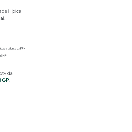
ade Hípica
al.
ira, presidente da FPH,
da SHP
ebtv da
i GP.