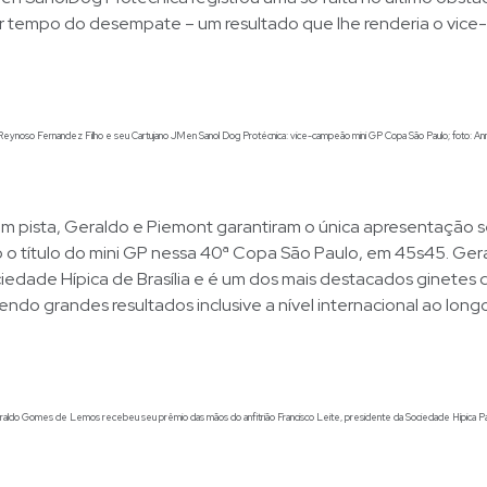
r tempo do desempate – um resultado que lhe renderia o vic
ynoso Fernandez Filho e seu Cartujano JMen Sanol Dog Protécnica: vice-campeão mini GP Copa São Paulo; foto: Ann
m pista, Geraldo e Piemont garantiram o única apresentação s
o título do mini GP nessa 40ª Copa São Paulo, em 45s45. Gera
edade Hípica de Brasília e é um dos mais destacados ginetes 
ndo grandes resultados inclusive a nível internacional ao long
ldo Gomes de Lemos recebeu seu prêmio das mãos do anfitrião Francisco Leite, presidente da Sociedade Hípica Pau