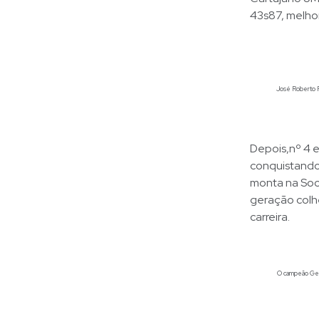
43s87, melho
José Roberto Re
Depois,nº 4 e
conquistando 
monta na Soci
geração colhe
carreira.
O campeão Gera