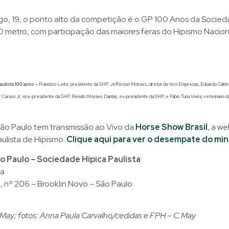
o, 19, o ponto alto da competição é o GP 100 Anos da Socied
.50 metro, com participação das maiores feras do Hipismo Nacion
ulista 100 anos –
Francisco Leite, presidente da SHP, Jefferson Moraes, diretor da Vivo Empresas, Eduardo Calde
r Caruso Jr, vice-presidente da SHP, Renato Moraes Dantas, ex-presidente da SHP, e Fábio Tuna Vieira, veterinário 
ão Paulo tem transmissão ao Vivo da
Horse Show Brasil
, a w
ulista de Hipismo.
Clique aqui para ver o desempate do min
o Paulo – Sociedade Hípica Paulista
ca
 nº 206 – Brooklin Novo – São Paulo
 May; fotos: Anna Paula Carvalho/cedidas e FPH – C.May