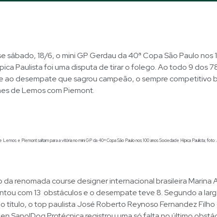
se sábado, 18/6, o mini GP Gerdau da 40ª Copa São Paulo nos 
ica Paulista foi uma disputa de tirar o folego. Ao todo 9 dos 78
se ao desempate que sagrou campeão, o sempre competitivo br
es de Lemos com Piemont.
emos e Piemont saltam para a vitória no mini GP da 40ª Copa São Paulo nos 100 anos Sociedade Hípica Paulista; foto: 
a renomada course designer internacional brasileira Marina A
tou com 13 obstáculos e o desempate teve 8. Segundo a larg
lo título, o top paulista José Roberto Reynoso Fernandez Filh
n SanolDog Protécnica registrou uma só falta no último obstá