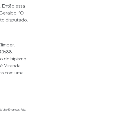
. Então essa
Geraldo. “O
to disputado.
limber,
 43s88.
o do hipismo,
ré Miranda
dos com uma
da Vivo Empresas; foto;