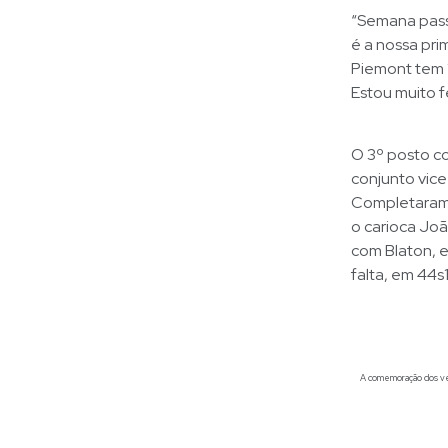
“Semana passa
é a nossa pr
Piemont tem 
Estou muito f
O 3º posto co
conjunto vice
Completaram o
o carioca Joã
com Blaton, e
falta, em 44s
A comemoração dos venc