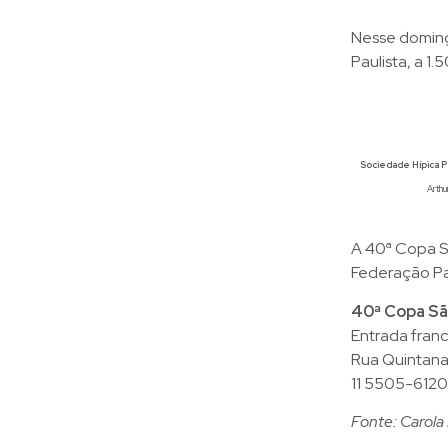
Nesse doming
Paulista, a 1
Sociedade Hípica Pa
Arthu
A 40ª Copa S
Federação Pa
40ª Copa Sã
Entrada fran
Rua Quintana,
11 5505-6120
Fonte: Carola