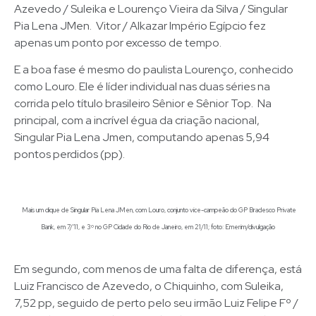
Azevedo / Suleika e Lourenço Vieira da Silva / Singular
Pia Lena JMen. Vitor / Alkazar Império Egípcio fez
apenas um ponto por excesso de tempo.
E a boa fase é mesmo do paulista Lourenço, conhecido
como Louro. Ele é líder individual nas duas séries na
corrida pelo título brasileiro Sênior e Sênior Top. Na
principal, com a incrível égua da criação nacional,
Singular Pia Lena Jmen, computando apenas 5,94
pontos perdidos (pp).
Mais um clique de Singular Pia Lena JMen, com Louro, conjunto vice-campeão do GP Bradesco Private
Bank, em 7/’11, e 3º no GP Cidade do Rio de Janeiro, em 21/11; foto: Emerim/divulgação
Em segundo, com menos de uma falta de diferença, está
Luiz Francisco de Azevedo, o Chiquinho, com Suleika,
7,52 pp, seguido de perto pelo seu irmão Luiz Felipe Fº /