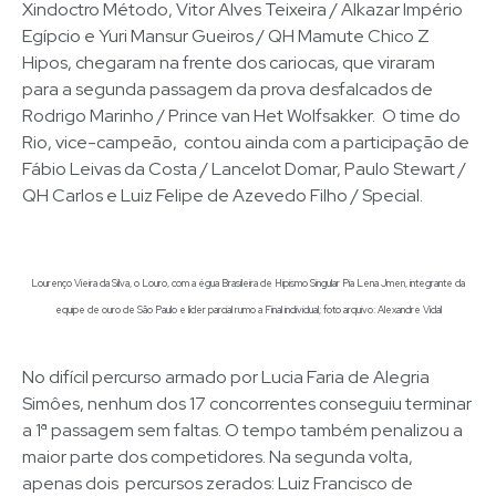
Xindoctro Método, Vitor Alves Teixeira / Alkazar Império
Egípcio e Yuri Mansur Gueiros / QH Mamute Chico Z
Hipos, chegaram na frente dos cariocas, que viraram
para a segunda passagem da prova desfalcados de
Rodrigo Marinho / Prince van Het Wolfsakker. O time do
Rio, vice-campeão, contou ainda com a participação de
Fábio Leivas da Costa / Lancelot Domar, Paulo Stewart /
QH Carlos e Luiz Felipe de Azevedo Filho / Special.
Lourenço Vieira da Silva, o Louro, com a égua Brasileira de Hipismo Singular Pia Lena Jmen, integrante da
equipe de ouro de São Paulo e líder parcial rumo a Final individual; foto arquivo: Alexandre Vidal
No difícil percurso armado por Lucia Faria de Alegria
Simôes, nenhum dos 17 concorrentes conseguiu terminar
a 1ª passagem sem faltas. O tempo também penalizou a
maior parte dos competidores. Na segunda volta,
apenas dois percursos zerados: Luiz Francisco de