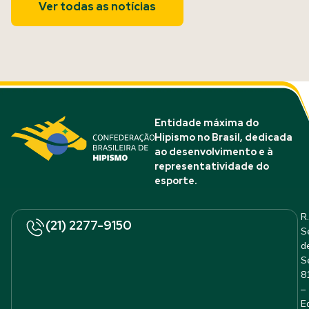
Ver todas as notícias
Entidade máxima do
Hipismo no Brasil, dedicada
ao desenvolvimento e à
representatividade do
esporte.
R.
(21) 2277-9150
S
d
S
8
–
E