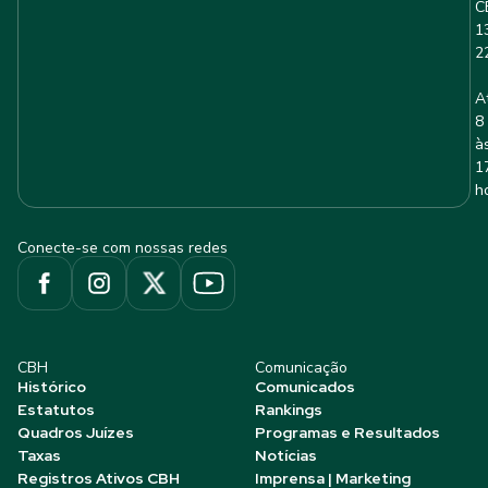
C
1
2
A
8
à
1
h
Conecte-se com nossas redes
CBH
Comunicação
Histórico
Comunicados
Estatutos
Rankings
Quadros Juízes
Programas e Resultados
Taxas
Notícias
Registros Ativos CBH
Imprensa | Marketing