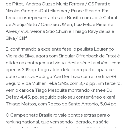
de Fritot, Andrea Guzzo Muniz Ferreira / CS Parati e
Nicolas Georges Dattelkremer / Prince Ricardo. Em
terceiro os representantes de Brasília com José Cabral
de Araújo Neto / Canizaro JMen, Luiz Felipe Pimenta
Alves / VDL Verona Sítio Chuin e Thiago Ravy de Sá e
Silva / Cliff.
E, confirmando a excelente fase, o paulista Lourenço
Vieira da Silva, agora com Singular Offenback de Fritot é
o líder na contagem individual desta série também, com
apenas 3,19 pp. Logo atrás dele, bem perto, aparece
outro paulista, Rodrigo Yue Der Tsau com a tordilha BB
Seguro Vida Mulher Teka GMS, com 3,78 pp . Em terceiro,
vem o carioca Tiago Mesquita montando Krisnee Du
Defey, 4,45, pp, seguido pelo seu conterrâneo e xará,
Thiago Mattos, com Rocco do Santo Antonio, 5,04 pp.
O Campeonato Brasileiro vale pontos extras para o
ranking nacional, que vem sendo liderado, na série