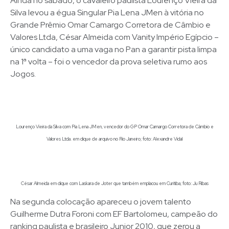
Ainda no sábado, o cavaleiro paulista Lourenço Vieira da
Silva levou a égua Singular Pia Lena JMen à vitória no
Grande Prêmio Omar Camargo Corretora de Câmbio e
Valores Ltda, César Almeida com Vanity Império Egípcio –
único candidato a uma vaga no Pan a garantir pista limpa
na 1ª volta – foi o vencedor da prova seletiva rumo aos
Jogos.
Lourenço Vieira da Silva com Pia Lena JMen, vencedor do GP Omar Camargo Corretora de Câmbio e
Valores Ltda. em clique de arquivo no Rio Janeiro; foto: Alexandre Vidal
César Almeida em clique com Laskara de Joter que também emplacou em Curitiba; foto: Ju Ribas
Na segunda colocação apareceu o jovem talento
Guilherme Dutra Foroni com EF Bartolomeu, campeão do
ranking paulista e brasileiro Junior 2010, que zerou a