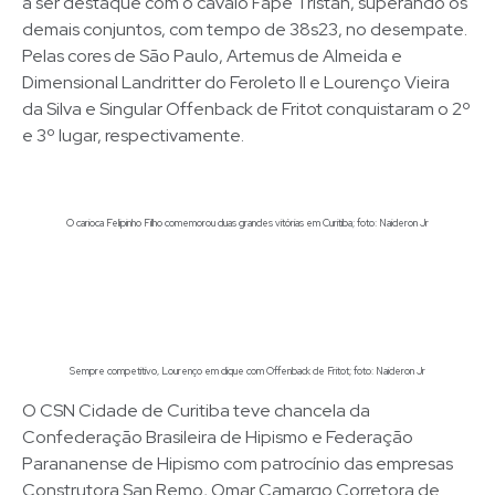
a ser destaque com o cavalo Fape Tristan, superando os
demais conjuntos, com tempo de 38s23, no desempate.
Pelas cores de São Paulo, Artemus de Almeida e
Dimensional Landritter do Feroleto II e Lourenço Vieira
da Silva e Singular Offenback de Fritot conquistaram o 2º
e 3º lugar, respectivamente.
O carioca Felipinho Filho comemorou duas grandes vitórias em Curitiba; foto: Naideron Jr
Sempre competitivo, Lourenço em clique com Offenback de Fritot; foto: Naideron Jr
O CSN Cidade de Curitiba teve chancela da
Confederação Brasileira de Hipismo e Federação
Parananense de Hipismo com patrocínio das empresas
Construtora San Remo, Omar Camargo Corretora de