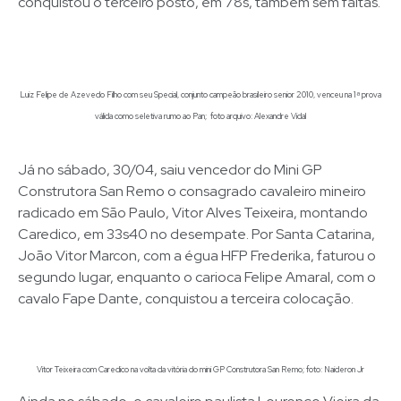
conquistou o terceiro posto, em 78s, também sem faltas.
Luiz Felipe de Azevedo Filho com seu Special, conjunto campeão brasileiro senior 2010, venceu na 1ª prova
válida como seletiva rumo ao Pan; foto arquivo: Alexandre Vidal
Já no sábado, 30/04, saiu vencedor do Mini GP
Construtora San Remo o consagrado cavaleiro mineiro
radicado em São Paulo, Vitor Alves Teixeira, montando
Caredico, em 33s40 no desempate. Por Santa Catarina,
João Vitor Marcon, com a égua HFP Frederika, faturou o
segundo lugar, enquanto o carioca Felipe Amaral, com o
cavalo Fape Dante, conquistou a terceira colocação.
Vitor Teixeira com Caredico na volta da vitória do mini GP Construtora San Remo; foto: Naideron Jr