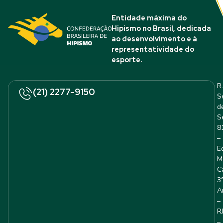
Entidade máxima do
Hipismo no Brasil, dedicada
ao desenvolvimento e à
representatividade do
esporte.
R.
(21) 2277-9150
S
d
S
8
–
E
M
C
3
A
–
R
–