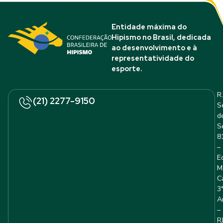
Entidade máxima do
Hipismo no Brasil, dedicada
ao desenvolvimento e à
representatividade do
esporte.
R.
(21) 2277-9150
S
d
S
8
–
E
M
C
3
A
–
R