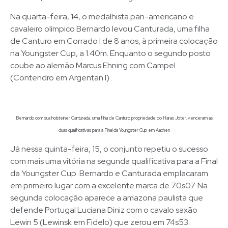
Na quarta-feira, 14, o medalhista pan-americano e
cavaleiro olímpico Bernardo levou Canturada, uma filha
de Canturo em Corrado I de 8 anos, à primeira colocação
na Youngster Cup, a 1.40m. Enquanto o segundo posto
coube ao alemão Marcus Ehning com Campel
(Contendro em Argentan I) .
Bernardo com sua holsteiner Canturada, uma filha de Canturo propriedade do Haras Joter, venceram as
duas qualificativas para a Final da Youngster Cup em Aachen
Já nessa quinta-feira, 15, o conjunto repetiu o sucesso
com mais uma vitória na segunda qualificativa para a Final
da Youngster Cup. Bernardo e Canturada emplacaram
em primeiro lugar com a excelente marca de 70s07. Na
segunda colocação aparece a amazona paulista que
defende Portugal Luciana Diniz com o cavalo saxão
Lewin 5 (Lewinsk em Fidelo) que zerou em 74s53.