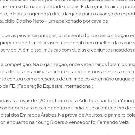
re tem se tornado realidade no país. É claro, muito ainda pod
anto, o Haras Engenho já deu a largada para o avanço do espor
 Laucídio Coelho Neto – um apaixonado por cavalos.
o que as provas disputadas, o momento foi de descontração en
propriedade. Um churrasco tradicional com o melhor da carne 
 servido. Além disso, músicas com duplas e conjuntos nascidos 
 à competição. Na organização, onze veterinários foram os re
ões clínicas dos animais durante as paradas nos anéis e també
nto contou com a presença de um médico veterinário uruguaio
da FEI (Federação Equestre Internacional).
das as provas de 120 km, tanto para Adultos quanto da Young 
os campeões para o campeonato mundial que acontece em de
pital dos Emirados Árabes. Na prova de Adultos, o primeiro col
or, enquanto na Young Riders o vencedor foi Fernando Velzi.