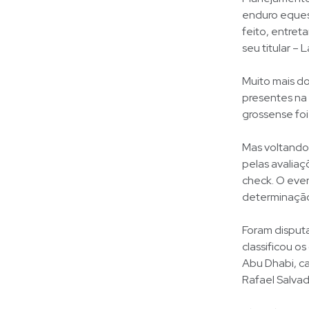
enduro equest
feito, entret
seu titular –
Muito mais d
presentes na 
grossense foi
Mas voltando
pelas avaliaç
check. O eve
determinação 
Foram disputa
classificou 
Abu Dhabi, ca
Rafael Salvad