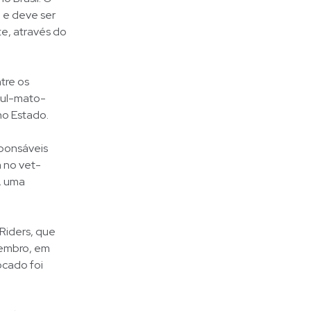
e e deve ser
te, através do
tre os
sul-mato-
no Estado.
sponsáveis
m no vet-
, uma
Riders, que
zembro, em
ocado foi