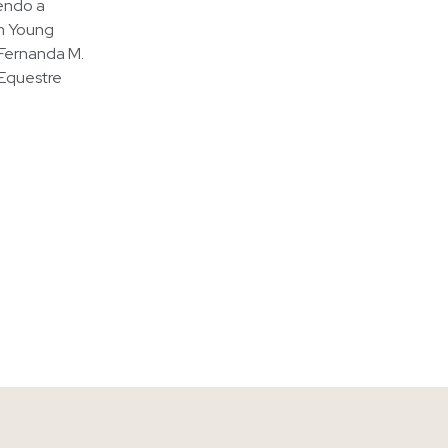
endo a
km Young
 Fernanda M.
 Equestre