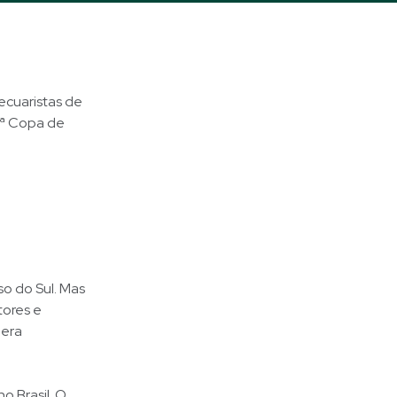
ecuaristas de
 1ª Copa de
o do Sul. Mas
tores e
 era
o Brasil. O