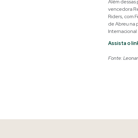
Além dessas 
vencedora Re
Riders, com F
de Abreu na 
Internacional
Assista o l
Fonte: Leonar