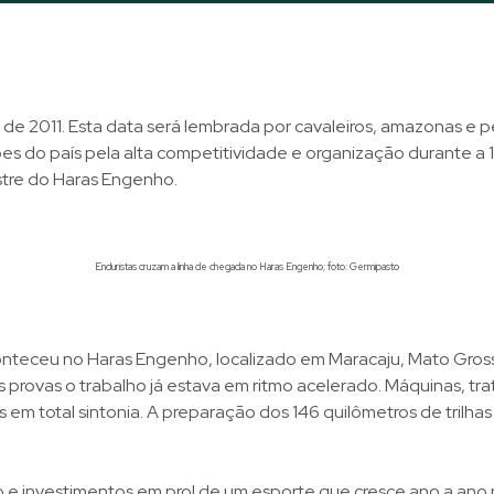
de 2011. Esta data será lembrada por cavaleiros, amazonas e p
ões do país pela alta competitividade e organização durante a
tre do Haras Engenho.
Enduristas cruzam a linha de chegada no Haras Engenho; foto: Germipasto
nteceu no Haras Engenho, localizado em Maracaju, Mato Gross
s provas o trabalho já estava em ritmo acelerado. Máquinas, tra
 em total sintonia. A preparação dos 146 quilômetros de trilhas
e investimentos em prol de um esporte que cresce ano a ano n