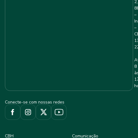
2,
8
–
I
–
C
1
2
A
8
à
1
h
Conecte-se com nossas redes
CBH
Comunicação