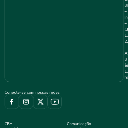
8
–
I
–
C
1
2
A
8
à
1
h
Conecte-se com nossas redes
CBH
Comunicação