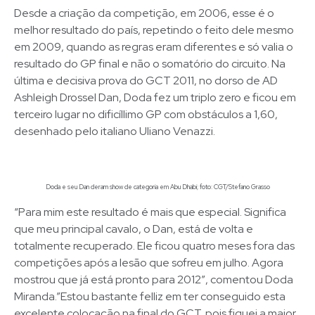
Desde a criação da competição, em 2006, esse é o
melhor resultado do país, repetindo o feito dele mesmo
em 2009, quando as regras eram diferentes e só valia o
resultado do GP final e não o somatório do circuito. Na
última e decisiva prova do GCT 2011, no dorso de AD
Ashleigh Drossel Dan, Doda fez um triplo zero e ficou em
terceiro lugar no dificíllimo GP com obstáculos a 1,60,
desenhado pelo italiano Uliano Venazzi.
Doda e seu Dan deram show de categoria em Abu Dhabi; foto: CGT/Stefano Grasso
“Para mim este resultado é mais que especial. Significa
que meu principal cavalo, o Dan, está de volta e
totalmente recuperado. Ele ficou quatro meses fora das
competições após a lesão que sofreu em julho. Agora
mostrou que já está pronto para 2012″, comentou Doda
Miranda.”Estou bastante felliz em ter conseguido esta
excelente colocação na final do GCT, pois fiquei a maior