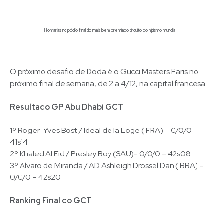
Honrarias no pódio final do mais bem premiado circuito do hipismo mundial
O próximo desafio de Doda é o Gucci Masters Paris no
próximo final de semana, de 2 a 4/12, na capital francesa.
Resultado GP Abu Dhabi GCT
1º Roger-Yves Bost / Ideal de la Loge ( FRA) – 0/0/0 –
41s14
2º Khaled Al Eid / Presley Boy (SAU)- 0/0/0 – 42s08
3º Alvaro de Miranda / AD Ashleigh Drossel Dan ( BRA) –
0/0/0 – 42s20
Ranking Final do GCT