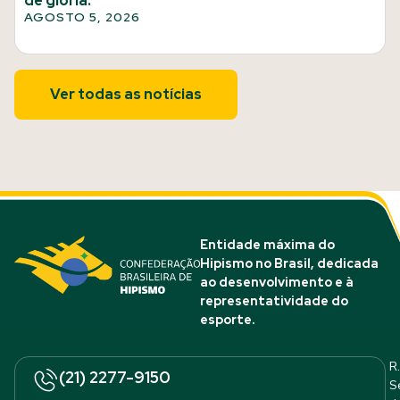
de glória.
AGOSTO 5, 2026
Ver todas as notícias
Entidade máxima do
Hipismo no Brasil, dedicada
ao desenvolvimento e à
representatividade do
esporte.
R.
(21) 2277-9150
S