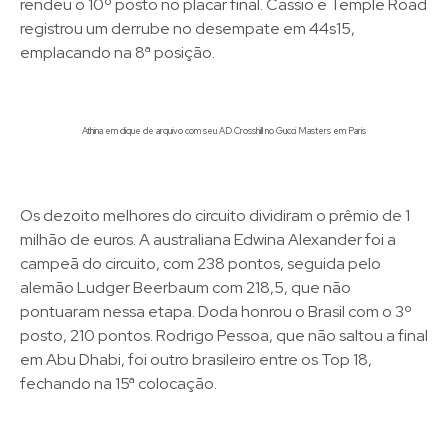
rendeu o 10º posto no placar final. Cassio e Temple Road
registrou um derrube no desempate em 44s15,
emplacando na 8ª posição.
Athina em clique de arquivo com seu AD Crosshill no Gucci Masters em Paris
Os dezoito melhores do circuito dividiram o prêmio de 1
milhão de euros. A australiana Edwina Alexander foi a
campeã do circuito, com 238 pontos, seguida pelo
alemão Ludger Beerbaum com 218,5, que não
pontuaram nessa etapa. Doda honrou o Brasil com o 3º
posto, 210 pontos. Rodrigo Pessoa, que não saltou a final
em Abu Dhabi, foi outro brasileiro entre os Top 18,
fechando na 15ª colocação.