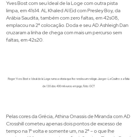
Yves Bost com seu Ideal de la Loge com outra pista
limpa, em 41s14. AL Khaled Al Eid com Presley Boy, da
Arábia Saudita, também com zero faltas, em 42s08,
emplacou na 2ª colocação. Doda e seu AD Ashleigh Dan
cruzaram a linha de chega com mais um percurso sem
faltas, em 42s20.
Roger Yves Bost e Ideal de la Loge rumo a vitoria que lhe rendeu um relógio Jaeger-LeCoultre e a fatia
de 130 dos 400 mil euros em jogo; foto: GCT
Pelas cores da Grécia, Athina Onassis de Miranda com AD
Crosshill cometeu apenas dois pontos de excesso de
tempo na 1ª volta e somente um, na 2ª – o que lhe