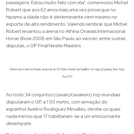
passagens. Estou muito feliz com ela”, comemorou Michel
Robert que aos 62 anos mais uma vez prova que no
hipismo a idade não é determinante nem mesmo no
esporte de alto rendimento. Valendo lembrar que Michel
Robert levantou a arena no Athina Onassis Internacional
Horse Show 2008 em São Paulo ao vencer, entre outras
disputas, o GP Final Nestle Masters.
Michel com Kellemoi Pepita: campeão do GP Rolex World Cup Qualifier em Vigo (Espanha); foto: Paco
Rey/FEI
Ao todo 34 conjuntos (cavalo/cavaleiro) top mundiais
disputaram o GP, a 1.50 metro, com armação do
espanhol Avelino Rodriguez Mirvalles, dentre os quais
nada menos que 17 habilitaram-se a um emocionante
desempate.