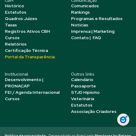
CBH
Comunicação
Histórico
Comunicados
Estatutos
Rankings
Quadros Juízes
Programas e Resultados
Taxas
Notícias
Registros Ativos CBH
Imprensa | Marketing
Cursos
Contato | FAQ
Relatórios
Certificação Técnica
Portal da Transparência
Institucional
Outros links
Desenvolvimento |
Calendário
PRONACAP
Passaporte
FEI / Agenda Internacional
STJD Hipismo
Cursos
Veterinária
Estatutos
Associação Criadores
Política de privacidade
Desenvolvido no Brasil pela
Mentores by Belago