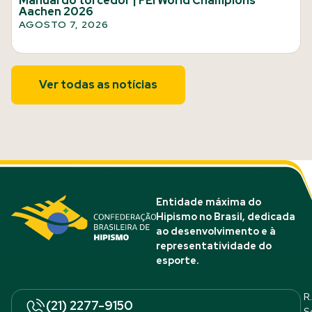
Manual do torcedor | FEI World Champions
Aachen 2026
AGOSTO 7, 2026
Ver todas as notícias
Entidade máxima do
Hipismo no Brasil, dedicada
ao desenvolvimento e à
representatividade do
esporte.
R.
(21) 2277-9150
S