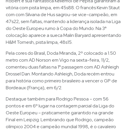
Robert e sua fantástica Kellemoi de Pepita garantiram a
vitória com pista limpa, em 45s88. O francês Kevin Staut
com com Silvana de Hus sagrou-se vice-campeão, em
47s22, sem faltas, mantendo a liderança isolada na Liga
do Oeste Europeu rumo à Copa do Mundo. Na 3ª
colocação aparece a sueca Malin Baryard apresentando
H&M Tornesh, pista limpa, 48s15.
Pela cores do Brasil, Doda Miranda, 2º colocado a 1.50
metro com AD Norson em Vigo na sexta-feira, 11/2,
comenteu duas faltas na 1ª passagem com AD Ashleigh
Drossel Dan. Montando Ashleigh, Doda recém entrou
para história como primeiro brasileiro a vencer o GP de
Bordeaux (França), em 6/2.
Destaque também para Rodrigo Pessoa – com 56
pontos e em 6º lugar na contagem parcial da Liga do
Oeste Europeu – praticamente garantido na grande
Final em Leipzig. Lembrando que Rodrigo, campeão
olímpico 2004 e campeão mundial 1998, é o cavaleiro