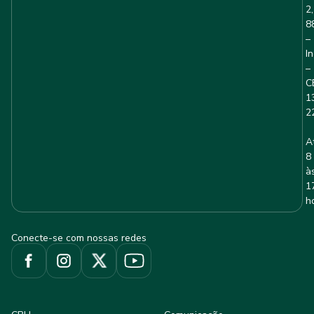
2,
8
–
I
–
C
1
2
A
8
à
1
h
Conecte-se com nossas redes