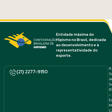
Entidade máxima do
Hipismo no Brasil, dedicada
ao desenvolvimento e à
representatividade do
esporte.
R.
(21) 2277-9150
S
d
S
8
–
E
M
C