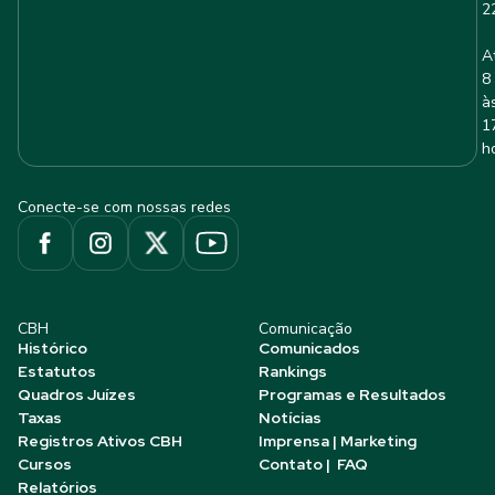
2
A
8
à
1
h
Conecte-se com nossas redes
CBH
Comunicação
Histórico
Comunicados
Estatutos
Rankings
Quadros Juízes
Programas e Resultados
Taxas
Notícias
Registros Ativos CBH
Imprensa | Marketing
Cursos
Contato | FAQ
Relatórios