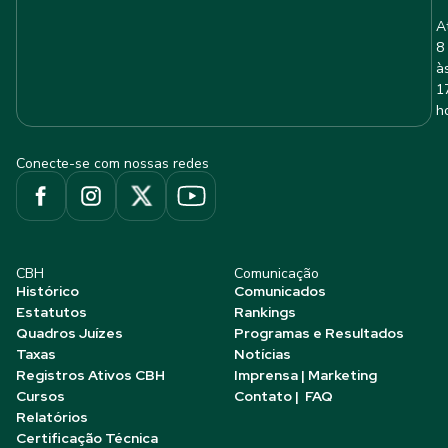
A
8
à
1
h
Conecte-se com nossas redes
CBH
Comunicação
Histórico
Comunicados
Estatutos
Rankings
Quadros Juízes
Programas e Resultados
Taxas
Notícias
Registros Ativos CBH
Imprensa | Marketing
Cursos
Contato | FAQ
Relatórios
Certificação Técnica