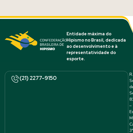
Entidade máxima do
Hipismo no Brasil, dedicada
ao desenvolvimento e à
representatividade do
esporte.
R.
(21) 2277-9150
S
d
S
8
–
E
M
C
3