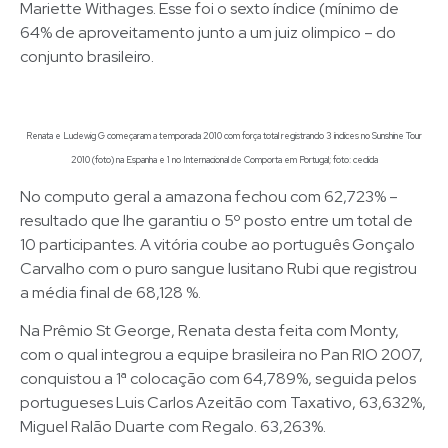
Mariette Withages. Esse foi o sexto índice (mínimo de
64% de aproveitamento junto a um juiz olimpico – do
conjunto brasileiro.
Renata e Ludewig G começaram a temporada 2010 com força total registrando 3 índices no Sunshine Tour
2010 (foto) na Espanha e 1 no Internacional de Comporta em Portugal; foto: cedida
No computo geral a amazona fechou com 62,723% –
resultado que lhe garantiu o 5º posto entre um total de
10 participantes. A vitória coube ao português Gonçalo
Carvalho com o puro sangue lusitano Rubi que registrou
a média final de 68,128 %.
Na Prêmio St George, Renata desta feita com Monty,
com o qual integrou a equipe brasileira no Pan RIO 2007,
conquistou a 1ª colocação com 64,789%, seguida pelos
portugueses Luis Carlos Azeitão com Taxativo, 63,632%,
Miguel Ralão Duarte com Regalo. 63,263%.