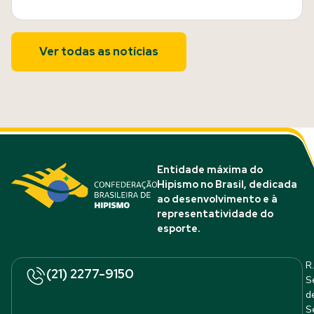
Ver todas as notícias
Entidade máxima do
Hipismo no Brasil, dedicada
ao desenvolvimento e à
representatividade do
esporte.
R.
(21) 2277-9150
S
d
S