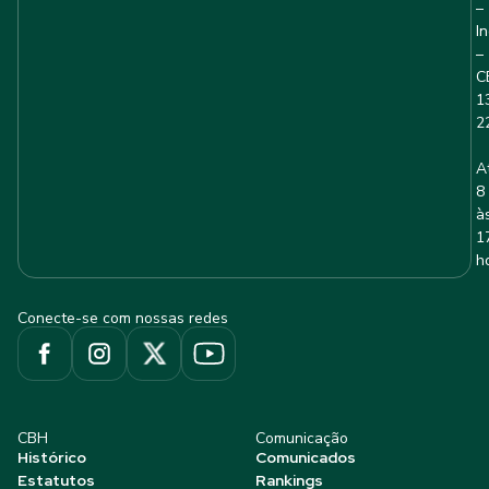
–
I
–
C
1
2
A
8
à
1
h
Conecte-se com nossas redes
CBH
Comunicação
Histórico
Comunicados
Estatutos
Rankings