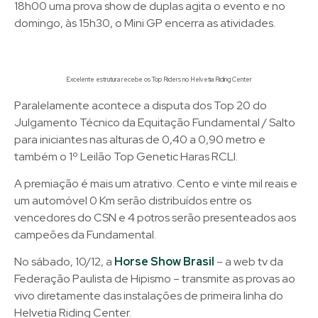
18h00 uma prova show de duplas agita o evento e no
domingo, às 15h30, o Mini GP encerra as atividades.
Excelente estrutura recebe os Top Riders no Helvetia Riding Center
Paralelamente acontece a disputa dos Top 20 do
Julgamento Técnico da Equitação Fundamental / Salto
para iniciantes nas alturas de 0,40 a 0,90 metro e
também o 1º Leilão Top Genetic Haras RCLI.
A premiação é mais um atrativo. Cento e vinte mil reais e
um automóvel 0 Km serão distribuídos entre os
vencedores do CSN e 4 potros serão presenteados aos
campeões da Fundamental.
No sábado, 10/12, a
Horse Show Brasil
– a web tv da
Federação Paulista de Hipismo – transmite as provas ao
vivo diretamente das instalações de primeira linha do
Helvetia Riding Center.