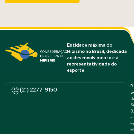
Entidade máxima do
Hipismo no Brasil, dedicada
ao desenvolvimento e à
representatividade do
esporte.
R.
(21) 2277-9150
S
d
S
8
–
E
M