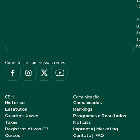
1
2
A
8
à
1
h
Conecte-se com nossas redes
CBH
Comunicação
Histórico
Comunicados
Estatutos
Rankings
Quadros Juízes
Programas e Resultados
Taxas
Notícias
Registros Ativos CBH
Imprensa | Marketing
Cursos
Contato | FAQ