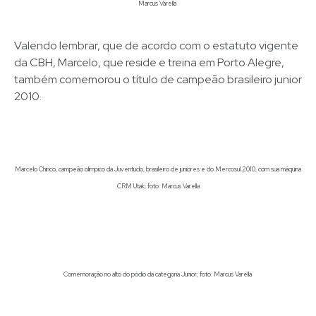
Marcus Varella
Valendo lembrar, que de acordo com o estatuto vigente
da CBH, Marcelo, que reside e treina em Porto Alegre,
também comemorou o título de campeão brasileiro junior
2010.
Marcelo Chirico, campeão olimpico da Juventudo, brasileiro de juniores e do Mercosul 2010, com sua máquina
CRM Utak; foto: Marcus Varella
Comemoração no alto do pódio da categoria Junior; foto: Marcus Varella