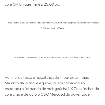
com QH Unique Times, 25,03 pp.
Thiago Costa Figueira de Melo da Vinha com Art de Quinault Van: vice-campeão young riders do Mercosul
2010; foto: Marcus Varella
Mercosul da Categoria Young Riders: mais um pódio 100% brasileiro: foto: Marcus Varella
Ao final da festa e hospitalidade ímpar do anfitrião
Maurício dal Agnol e equipe, quem comandou o
espetáculo foi banda de rock gaúcha NX Zero fechando
com chave de ouro o CSIO Mercosul da Juventude.