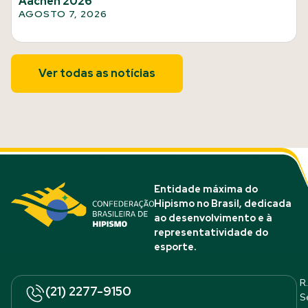
Aachen 2026
AGOSTO 7, 2026
Ver todas as notícias
Entidade máxima do
Hipismo no Brasil, dedicada
ao desenvolvimento e à
representatividade do
esporte.
R.
(21) 2277-9150
S