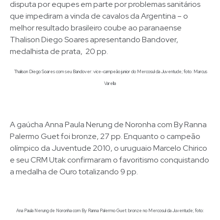
disputa por equpes em parte por problemas sanitários
que impediram a vinda de cavalos da Argentina – o
melhor resultado brasileiro coube ao paranaense
Thalison Diego Soares apresentando Bandover,
medalhista de prata, 20 pp.
Thalison Diego Soares com seu Bandover: vice-campeão junior do Mercosul da Juventude; foto: Marcus
Varella
A gaúcha Anna Paula Nerung de Noronha com By Ranna
Palermo Guet foi bronze, 27 pp. Enquanto o campeão
olímpico da Juventude 2010, o uruguaio Marcelo Chirico
e seu CRM Utak confirmaram o favoritismo conquistando
a medalha de Ouro totalizando 9 pp.
Ana Paula Nerung de Noronha com By Ranna Palermo Guet: bronze no Mercosul da Juventude; foto: