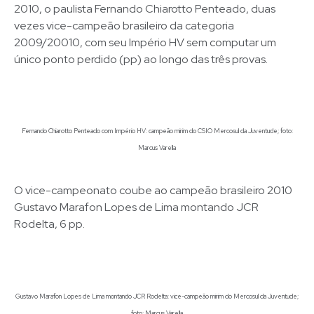
2010, o paulista Fernando Chiarotto Penteado, duas
vezes vice-campeão brasileiro da categoria
2009/20010, com seu Império HV sem computar um
único ponto perdido (pp) ao longo das três provas.
Fernando Chiarotto Penteado com Império HV: campeão mirim do CSIO Mercosul da Juventude; foto:
Marcus Varella
O vice-campeonato coube ao campeão brasileiro 2010
Gustavo Marafon Lopes de Lima montando JCR
Rodelta, 6 pp.
Gustavo Marafon Lopes de Lima montando JCR Rodelta: vice-campeão mirim do Mercosul da Juventude;
foto: Marcus Varella