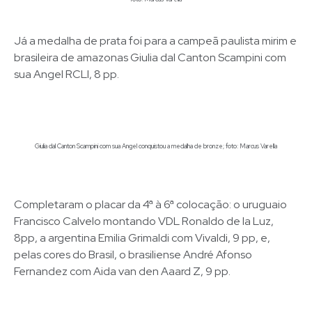
Já a medalha de prata foi para a campeã paulista mirim e
brasileira de amazonas Giulia dal Canton Scampini com
sua Angel RCLI, 8 pp.
Giulia dal Canton Scampini com sua Angel conquistou a medalha de bronze; foto: Marcus Varella
Completaram o placar da 4ª à 6ª colocação: o uruguaio
Francisco Calvelo montando VDL Ronaldo de la Luz,
8pp, a argentina Emilia Grimaldi com Vivaldi, 9 pp, e,
pelas cores do Brasil, o brasiliense André Afonso
Fernandez com Aida van den Aaard Z, 9 pp.