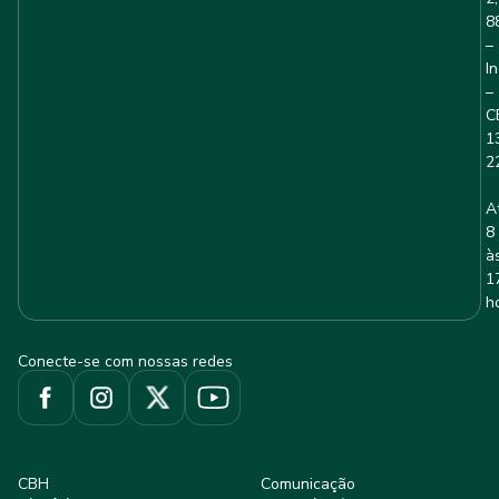
8
–
I
–
C
1
2
A
8
à
1
h
Conecte-se com nossas redes
CBH
Comunicação