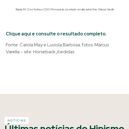
Banda NX Zero fechou o CSIO Mercosul da Juventude em alto astral: foto: Marcus Varella
Clique aqui e consulte o resultado completo.
Fonte: Carola May e Luciola Barbosa; fotos: Marcus
Varella – site: Horseback /cedidas
NOTÍCIAS
Últimas notícias do Hipismo