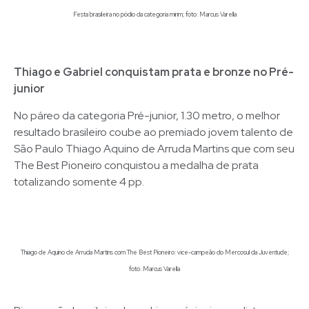
Festa brasileira no pódio da categoria mirim; foto: Marcus Varella
Thiago e Gabriel conquistam prata e bronze no Pré-
junior
No páreo da categoria Pré-junior, 1.30 metro, o melhor
resultado brasileiro coube ao premiado jovem talento de
São Paulo Thiago Aquino de Arruda Martins que com seu
The Best Pioneiro conquistou a medalha de prata
totalizando somente 4 pp.
Thiago de Aquino de Arruda Martins com The Best Pioneiro: vice-campeão do Mercosul da Juventude;
foto: Marcus Varella