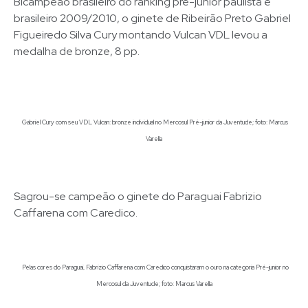
Bicampeão brasileiro do ranking pré-junior paulista e
brasileiro 2009/2010, o ginete de Ribeirão Preto Gabriel
Figueiredo Silva Cury montando Vulcan VDL levou a
medalha de bronze, 8 pp.
Gabriel Cury com seu VDL Vulcan: bronze individual no Mercosul Pré-junior da Juventude; foto: Marcus
Varella
Sagrou-se campeão o ginete do Paraguai Fabrizio
Caffarena com Caredico.
Pelas cores do Paraguai, Fabrizio Caffarena com Caredico conquistaram o ouro na categoria Pré-junior no
Mercosul da Juventude; foto: Marcus Varella