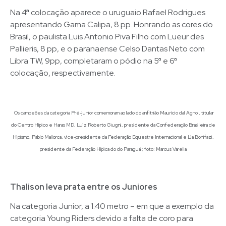
Na 4ª colocação aparece o uruguaio Rafael Rodrigues
apresentando Gama Calipa, 8 pp. Honrando as cores do
Brasil, o paulista Luis Antonio Piva Filho com Lueur des
Pallieris, 8 pp, e o paranaense Celso Dantas Neto com
Libra TW, 9pp, completaram o pódio na 5ª e 6ª
colocação, respectivamente.
Os campeões da categoria Pré-junior comemoram ao lado do anfitrião Maurício dal Agnol, titular
do Centro Hípico e Haras MD, Luiz Roberto Giugni, presidente da Confederação Brasileira de
Hipismo, Pablo Mallorca, vice-presidente da Federação Equestre Internacional e Lia Bonifazi,
presidente da Federação Hípica do do Paraguai; foto: Marcus Varella
Thalison leva prata entre os Juniores
Na categoria Junior, a 1.40 metro – em que a exemplo da
categoria Young Riders devido a falta de coro para