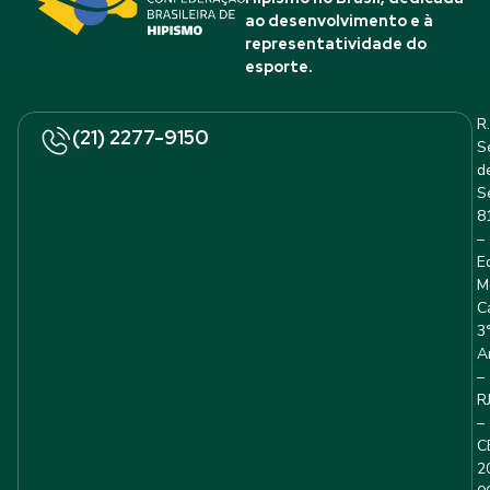
ao desenvolvimento e à
representatividade do
esporte.
R.
(21) 2277-9150
S
d
S
8
–
E
M
C
3
A
–
R
–
C
2