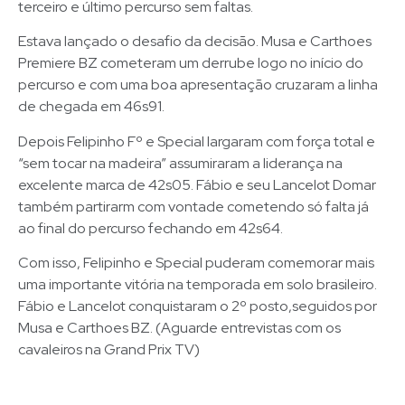
terceiro e último percurso sem faltas.
Estava lançado o desafio da decisão. Musa e Carthoes
Premiere BZ cometeram um derrube logo no início do
percurso e com uma boa apresentação cruzaram a linha
de chegada em 46s91.
Depois Felipinho Fº e Special largaram com força total e
“sem tocar na madeira” assumiraram a liderança na
excelente marca de 42s05. Fábio e seu Lancelot Domar
também partirarm com vontade cometendo só falta já
ao final do percurso fechando em 42s64.
Com isso, Felipinho e Special puderam comemorar mais
uma importante vitória na temporada em solo brasileiro.
Fábio e Lancelot conquistaram o 2º posto,seguidos por
Musa e Carthoes BZ. (Aguarde entrevistas com os
cavaleiros na Grand Prix TV)