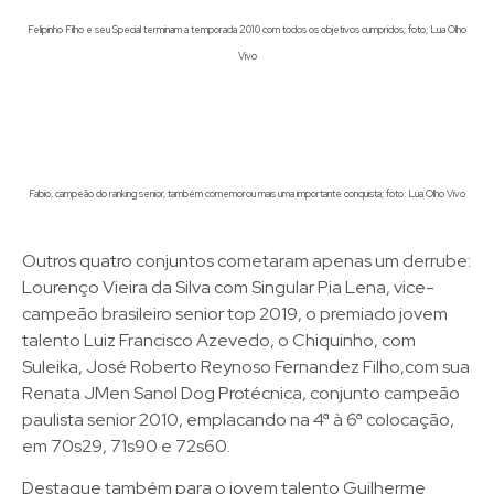
Felipinho Filho e seu Special terminam a temporada 2010 com todos os objetivos cumpridos; foto; Lua Olho
Vivo
Fabio, campeão do ranking senior, também comemorou mais uma importante conquista; foto: Lua Olho Vivo
Outros quatro conjuntos cometaram apenas um derrube:
Lourenço Vieira da Silva com Singular Pia Lena, vice-
campeão brasileiro senior top 2019, o premiado jovem
talento Luiz Francisco Azevedo, o Chiquinho, com
Suleika, José Roberto Reynoso Fernandez Filho,com sua
Renata JMen Sanol Dog Protécnica, conjunto campeão
paulista senior 2010, emplacando na 4ª à 6ª colocação,
em 70s29, 71s90 e 72s60.
Destaque também para o jovem talento Guilherme