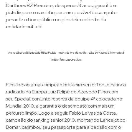
Carthoes BZ Premiere, de apenas 9 anos, garantiu o
pista limpa e o caminho para um possível desempate
perante o bom público no picadeiro coberto da
entidade anfitriã.
Arena coberta da Sociedade Hípica Paulista – maior vão livre do mundo – palco do Nacional e Internacional
Indoor; foto: Lua Olha Vivo
E coube ao atual campeão brasileiro senior top, o carioca
radicado na Europa Luiz Felipe de Azevedo Filho com
seu Special, conjunto reserva da equipe 4ª colocada no
Mundial 2010, a garantia o desempate com mais um
percurso limpo. Logo a seguir, Fabio Leivas da Costa,
campeão do ranking senior 2010, montando Lancelot do
Domar, carimbou seu passaporte para a decisão com o