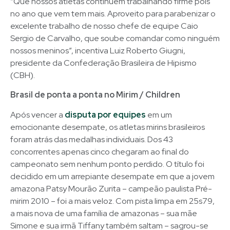
“Que nossos atletas continuem trabalhando firme pois
no ano que vem tem mais. Aproveito para parabenizar o
excelente trabalho de nosso chefe de equipe Caio
Sergio de Carvalho, que soube comandar como ninguém
nossos meninos”, incentiva Luiz Roberto Giugni,
presidente da Confederação Brasileira de Hipismo
(CBH).
Brasil de ponta a ponta no Mirim / Children
Após vencer a
disputa por equipes
em um
emocionante desempate, os atletas mirins brasileiros
foram atrás das medalhas individuais. Dos 43
concorrentes apenas cinco chegaram ao final do
campeonato sem nenhum ponto perdido. O título foi
decidido em um arrepiante desempate em que a jovem
amazona Patsy Mourão Zurita – campeão paulista Pré-
mirim 2010 – foi a mais veloz. Com pista limpa em 25s79,
a mais nova de uma família de amazonas – sua mãe
Simone e sua irmã Tiffany também saltam – sagrou-se