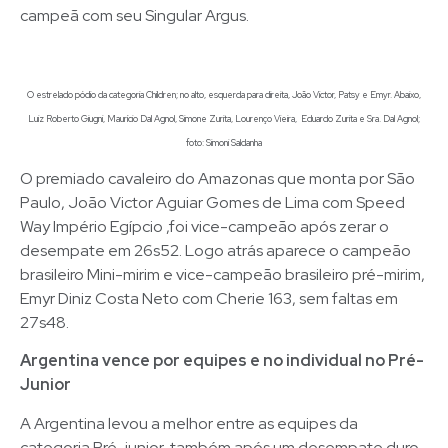
campeã com seu Singular Argus.
O estrelado pódio da categoria Children; no alto, esquerda para direita, João Victor, Patsy e Emyr. Abaixo,
Luiz Roberto Giugni, Maurício Dal Agnol, Simone Zurita, Lourenço Vieira, Eduardo Zurita e Sra. Dal Agnol;
foto: Simoni Saldanha
O premiado cavaleiro do Amazonas que monta por São
Paulo, João Victor Aguiar Gomes de Lima com Speed
Way Império Egípcio ,foi vice-campeão após zerar o
desempate em 26s52. Logo atrás aparece o campeão
brasileiro Mini-mirim e vice-campeão brasileiro pré-mirim,
Emyr Diniz Costa Neto com Cherie 163, sem faltas em
27s48.
Argentina vence por equipes e no individual no Pré-
Junior
A Argentina levou a melhor entre as equipes da
categoria Pré-junior, também após um desempate duro.