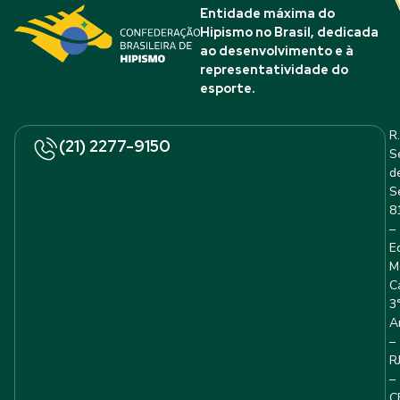
Entidade máxima do
Hipismo no Brasil, dedicada
ao desenvolvimento e à
representatividade do
esporte.
R.
(21) 2277-9150
S
d
S
8
–
E
M
C
3
A
–
R
–
C