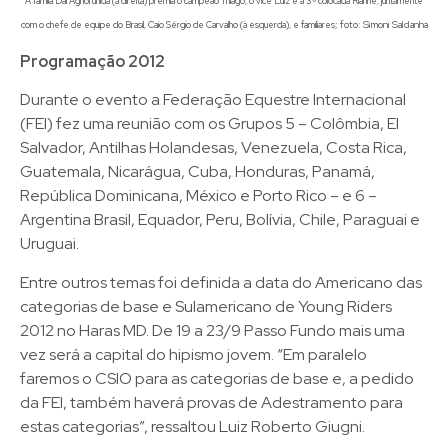
A famíla Dal Agnol unida (à direita) premia o campeão Thiago, o vice Luiz e a 3ª colocada Rianne, juntamente
; foto: Simoni Saldanha
com o chefe de equipe do Brasil, Caio Sérgio de Carvalho (à esquerda), e familiares
Programação 2012
Durante o evento a Federação Equestre Internacional
(FEI) fez uma reunião com os Grupos 5 – Colômbia, El
Salvador, Antilhas Holandesas, Venezuela, Costa Rica,
Guatemala, Nicarágua, Cuba, Honduras, Panamá,
República Dominicana, México e Porto Rico – e 6 –
Argentina Brasil, Equador, Peru, Bolívia, Chile, Paraguai e
Uruguai.
Entre outros temas foi definida a data do Americano das
categorias de base e Sulamericano de Young Riders
2012 no Haras MD. De 19 a 23/9 Passo Fundo mais uma
vez será a capital do hipismo jovem. “Em paralelo
faremos o CSIO para as categorias de base e, a pedido
da FEI, também haverá provas de Adestramento para
estas categorias”, ressaltou Luiz Roberto Giugni.