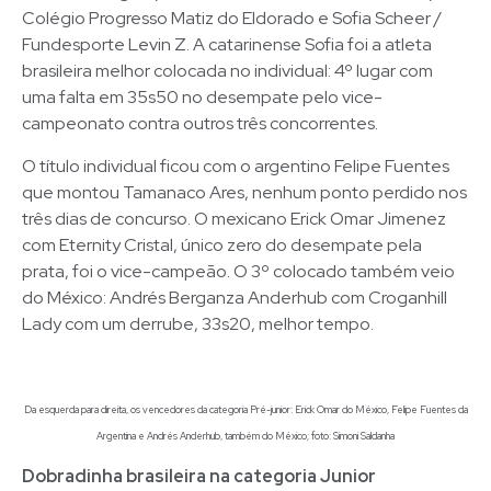
Colégio Progresso Matiz do Eldorado e Sofia Scheer /
Fundesporte Levin Z. A catarinense Sofia foi a atleta
brasileira melhor colocada no individual: 4º lugar com
uma falta em 35s50 no desempate pelo vice-
campeonato contra outros três concorrentes.
O título individual ficou com o argentino Felipe Fuentes
que montou Tamanaco Ares, nenhum ponto perdido nos
três dias de concurso. O mexicano Erick Omar Jimenez
com Eternity Cristal, único zero do desempate pela
prata, foi o vice-campeão. O 3º colocado também veio
do México: Andrés Berganza Anderhub com Croganhill
Lady com um derrube, 33s20, melhor tempo.
Da esquerda para direita, os vencedores da categoria Pré-junior: Erick Omar do México, Felipe Fuentes da
Argentina e Andrés Anderhub, também do México; foto: Simoni Saldanha
Dobradinha brasileira na categoria Junior