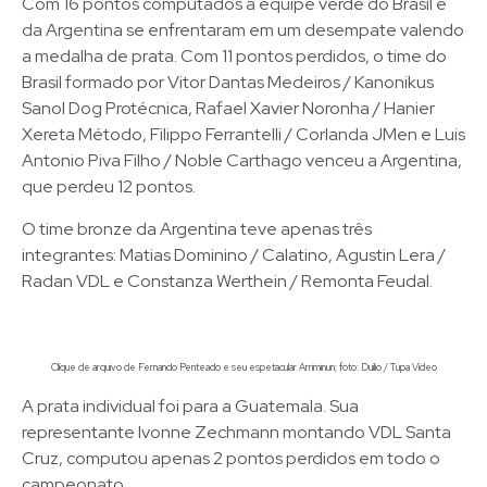
Com 16 pontos computados a equipe verde do Brasil e
da Argentina se enfrentaram em um desempate valendo
a medalha de prata. Com 11 pontos perdidos, o time do
Brasil formado por Vitor Dantas Medeiros / Kanonikus
Sanol Dog Protécnica, Rafael Xavier Noronha / Hanier
Xereta Método, Filippo Ferrantelli / Corlanda JMen e Luis
Antonio Piva Filho / Noble Carthago venceu a Argentina,
que perdeu 12 pontos.
O time bronze da Argentina teve apenas três
integrantes: Matias Dominino / Calatino, Agustin Lera /
Radan VDL e Constanza Werthein / Remonta Feudal.
Clique de arquivo de Fernando Penteado e seu espetacular Arriminun; foto: Duílio / Tupa Vídeo
A prata individual foi para a Guatemala. Sua
representante Ivonne Zechmann montando VDL Santa
Cruz, computou apenas 2 pontos perdidos em todo o
campeonato.