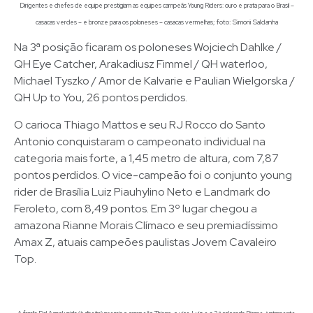
Dirigentes e chefes de equipe prestigiam as equipes campeãs Young Riders: ouro e prata para o Brasil –
; foto: Simoni Saldanha
casacas verdes – e bronze para os poloneses – casacas vermelhas
Na 3ª posição ficaram os poloneses Wojciech Dahlke /
QH Eye Catcher, Arakadiusz Fimmel / QH waterloo,
Michael Tyszko / Amor de Kalvarie e Paulian Wielgorska /
QH Up to You, 26 pontos perdidos.
O carioca Thiago Mattos e seu RJ Rocco do Santo
Antonio conquistaram o campeonato individual na
categoria mais forte, a 1,45 metro de altura, com 7,87
pontos perdidos. O vice-campeão foi o conjunto young
rider de Brasília Luiz Piauhylino Neto e Landmark do
Feroleto, com 8,49 pontos. Em 3º lugar chegou a
amazona Rianne Morais Clímaco e seu premiadíssimo
Amax Z, atuais campeões paulistas Jovem Cavaleiro
Top.