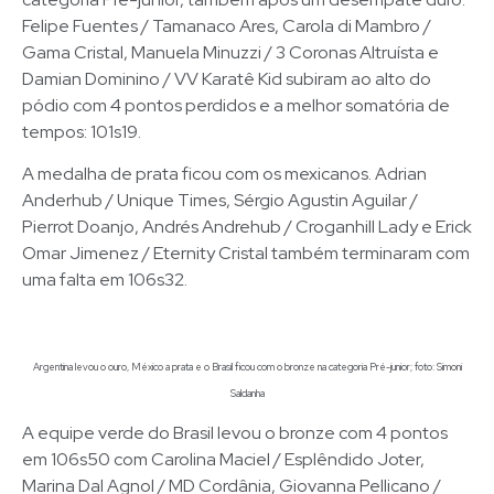
Felipe Fuentes / Tamanaco Ares, Carola di Mambro /
Gama Cristal, Manuela Minuzzi / 3 Coronas Altruísta e
Damian Dominino / VV Karatê Kid subiram ao alto do
pódio com 4 pontos perdidos e a melhor somatória de
tempos: 101s19.
A medalha de prata ficou com os mexicanos. Adrian
Anderhub / Unique Times, Sérgio Agustin Aguilar /
Pierrot Doanjo, Andrés Andrehub / Croganhill Lady e Erick
Omar Jimenez / Eternity Cristal também terminaram com
uma falta em 106s32.
Argentina levou o ouro, México a prata e o Brasil ficou com o bronze na categoria Pré-junior; foto: Simoni
Saldanha
A equipe verde do Brasil levou o bronze com 4 pontos
em 106s50 com Carolina Maciel / Esplêndido Joter,
Marina Dal Agnol / MD Cordânia, Giovanna Pellicano /