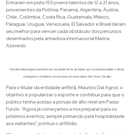
Entraram em pista 153 jovens talentos de 12 a 21 anos,
provenientes da Polônia, Panamá, Argentina, Áustria,
Chile, Colômbia, Costa Rica, Guatemala, México,
Paraguai, Uruguai, Venezuela, El Salvador e Brasil deram
seu melhor para vencer cada obstáculo dos percursos
desenhados pela armadora internacional Marina
Azevedo.
Uma das muitas imagens marcantes do espetáculo da Cia. da Cidade, que recepcionou público e atletas
estrangeiros e brasileiros com um pouco de nossa cultura; foto: Grace Carvalho
Para o titular da entidade anfitriã, Maurício Dal Agnol, o
objetivo é popularizar o esporte e contribuir para que o
público tenha acesso a provas de alto nível em Passo
Fundo. “Agora já começamos a nos preparar para os
próximos eventos, sempre primando pela hospitalidade
aos visitantes”, pontua o anfitrião.