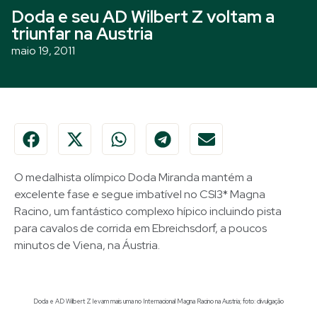
Doda e seu AD Wilbert Z voltam a
triunfar na Austria
maio 19, 2011
O medalhista olímpico Doda Miranda mantém a
excelente fase e segue imbatível no CSI3* Magna
Racino, um fantástico complexo hípico incluindo pista
para cavalos de corrida em Ebreichsdorf, a poucos
minutos de Viena, na Áustria.
Doda e AD Wilbert Z levam mais uma no Internacional Magna Racino na Austria; foto: divulgação