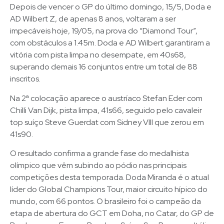
Depois de vencer o GP do último domingo, 15/5, Doda e
AD Wilbert Z, de apenas 8 anos, voltaram a ser
impecáveis hoje, 19/05, na prova do “Diamond Tour”,
com obstáculos a 1.45m. Doda e AD Wilbert garantiram a
vitória com pista limpa no desempate, em 40s68,
superando demais 16 conjuntos entre um total de 88
inscritos.
Na 2ª colocação aparece o austríaco Stefan Eder com
Chilli Van Dijk, pista limpa, 41s66, seguido pelo cavaleir
top suíço Steve Guerdat com Sidney VIII que zerou em
41s90.
O resultado confirma a grande fase do medalhista
olímpico que vêm subindo ao pódio nas principais
competições desta temporada. Doda Miranda é o atual
líder do Global Champions Tour, maior circuito hípico do
mundo, com 66 pontos. O brasileiro foi o campeão da
etapa de abertura do GCT em Doha, no Catar, do GP de