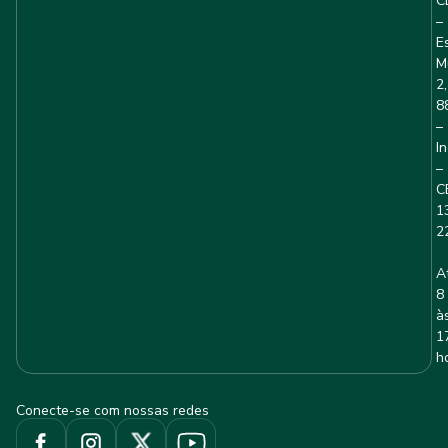
C
–
E
M
2,
8
–
I
–
C
1
2
A
8
à
1
h
Conecte-se com nossas redes