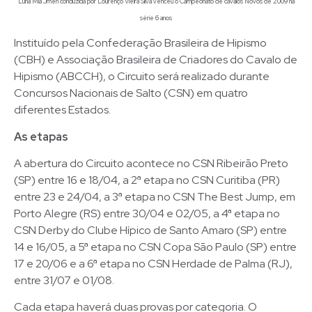
Luna Mia Jmen conduzida por Lourenço Vieira Silva venceu o Campeonato de cavalos Novos de 2009 na
série 6 anos
Instituído pela Confederação Brasileira de Hipismo
(CBH) e Associação Brasileira de Criadores do Cavalo de
Hipismo (ABCCH), o Circuito será realizado durante
Concursos Nacionais de Salto (CSN) em quatro
diferentes Estados.
As etapas
A abertura do Circuito acontece no CSN Ribeirão Preto
(SP) entre 16 e 18/04, a 2ª etapa no CSN Curitiba (PR)
entre 23 e 24/04, a 3ª etapa no CSN The Best Jump, em
Porto Alegre (RS) entre 30/04 e 02/05, a 4ª etapa no
CSN Derby do Clube Hípico de Santo Amaro (SP) entre
14 e 16/05, a 5ª etapa no CSN Copa São Paulo (SP) entre
17 e 20/06 e a 6ª etapa no CSN Herdade de Palma (RJ),
entre 31/07 e 01/08.
Cada etapa haverá duas provas por categoria. O