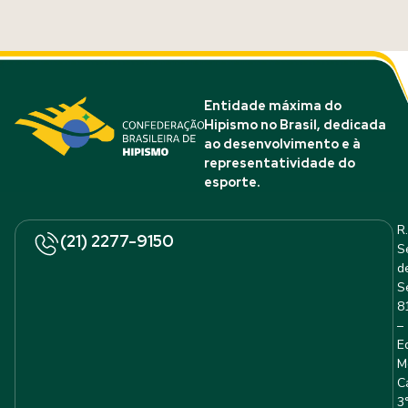
Entidade máxima do
Hipismo no Brasil, dedicada
ao desenvolvimento e à
representatividade do
esporte.
R.
(21) 2277-9150
S
d
S
8
–
E
M
C
3