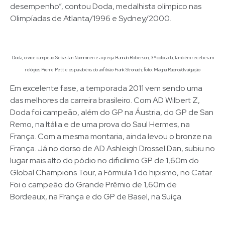
desempenho”, contou Doda, medalhista olímpico nas
Olimpíadas de Atlanta/1996 e Sydney/2000.
Doda, o vice campeão Sebastian Numminen e a grega Hannah Roberson, 3ª colocada, também receberam
relógios Pierre Petit e os parabéns do anfitrião Frank Stronach; foto: Magna Racino/divulgação
Em excelente fase, a temporada 2011 vem sendo uma
das melhores da carreira brasileiro. Com AD Wilbert Z,
Doda foi campeão, além do GP na Áustria, do GP de San
Remo, na Itália e de uma prova do Saul Hermes, na
França. Com a mesma montaria, ainda levou o bronze na
França. Já no dorso de AD Ashleigh Drossel Dan, subiu no
lugar mais alto do pódio no dificílimo GP de 1,60m do
Global Champions Tour, a Fórmula 1 do hipismo, no Catar.
Foi o campeão do Grande Prêmio de 1,60m de
Bordeaux, na França e do GP de Basel, na Suíça.