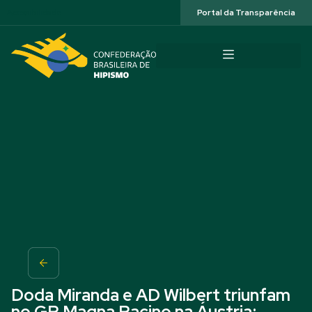
Acessibilidade
Portal da Transparência
Doda Miranda e AD Wilbert triunfam
no GP Magna Racino na Áustria;