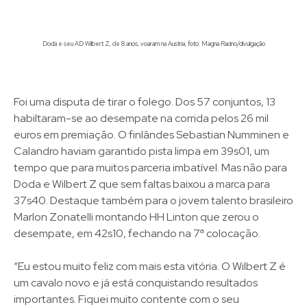
Doda e seu AD Wilbert Z, de 8 anos, voaram na Austria; foto: Magna Racino/divulgação
Foi uma disputa de tirar o folego. Dos 57 conjuntos, 13
habiltaram-se ao desempate na corrida pelos 26 mil
euros em premiação. O finlândes Sebastian Numminen e
Calandro haviam garantido pista limpa em 39s01, um
tempo que para muitos parceria imbatível. Mas não para
Doda e Wilbert Z que sem faltas baixou a marca para
37s40. Destaque também para o jovem talento brasileiro
Marlon Zonatelli montando HH Linton que zerou o
desempate, em 42s10, fechando na 7ª colocação.
“Eu estou muito feliz com mais esta vitória. O Wilbert Z é
um cavalo novo e já está conquistando resultados
importantes. Fiquei muito contente com o seu