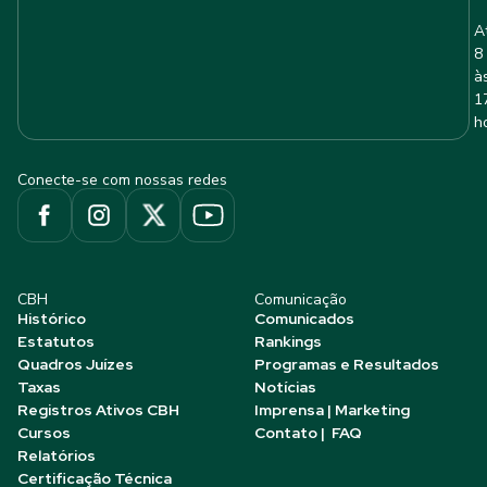
A
8
à
1
h
Conecte-se com nossas redes
CBH
Comunicação
Histórico
Comunicados
Estatutos
Rankings
Quadros Juízes
Programas e Resultados
Taxas
Notícias
Registros Ativos CBH
Imprensa | Marketing
Cursos
Contato | FAQ
Relatórios
Certificação Técnica