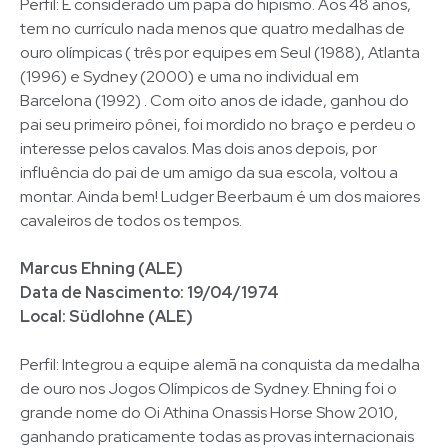
Perfil: É considerado um papa do hipismo. Aos 48 anos,
tem no currículo nada menos que quatro medalhas de
ouro olímpicas ( três por equipes em Seul (1988), Atlanta
(1996) e Sydney (2000) e uma no individual em
Barcelona (1992) . Com oito anos de idade, ganhou do
pai seu primeiro pônei, foi mordido no braço e perdeu o
interesse pelos cavalos. Mas dois anos depois, por
influência do pai de um amigo da sua escola, voltou a
montar. Ainda bem! Ludger Beerbaum é um dos maiores
cavaleiros de todos os tempos.
Marcus Ehning (ALE)
Data de Nascimento: 19/04/1974
Local: Südlohne (ALE)
Perfil: Integrou a equipe alemã na conquista da medalha
de ouro nos Jogos Olímpicos de Sydney. Ehning foi o
grande nome do Oi Athina Onassis Horse Show 2010,
ganhando praticamente todas as provas internacionais