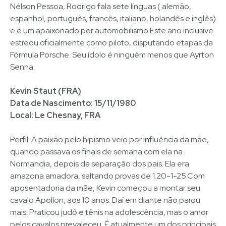
Nélson Pessoa, Rodrigo fala sete línguas ( alemão,
espanhol, português, francês, italiano, holandês e inglês)
e é um apaixonado por automobilismo Este ano inclusive
estreou oficialmente como piloto, disputando etapas da
Fórmula Porsche. Seu ídolo é ninguém menos que Ayrton
Senna.
Kevin Staut (FRA)
Data de Nascimento: 15/11/1980
Local: Le Chesnay, FRA
Perfil: A paixão pelo hipismo veio por influência da mãe,
quando passava os finais de semana com ela na
Normandia, depois da separação dos pais. Ela era
amazona amadora, saltando provas de 1.20-1-25.Com
aposentadoria da mãe, Kevin começou a montar seu
cavalo Apollon, aos 10 anos. Daí em diante não parou
mais. Praticou judô e tênis na adolescência, mas o amor
pelos cavalos prevaleceu. É atualmente um dos principais