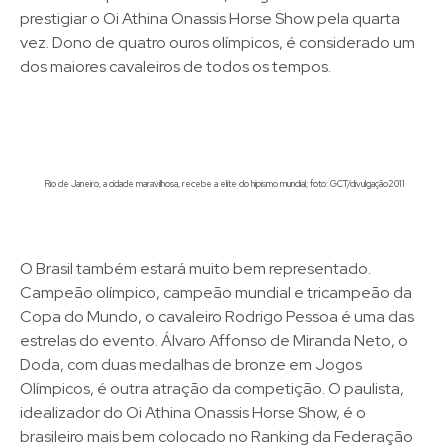
prestigiar o Oi Athina Onassis Horse Show pela quarta
vez. Dono de quatro ouros olímpicos, é considerado um
dos maiores cavaleiros de todos os tempos.
Rio de Janeiro, a cidade maravilhosa, recebe a elite do hipismo mundial; foto: GCT/divulgação2011
O Brasil também estará muito bem representado.
Campeão olímpico, campeão mundial e tricampeão da
Copa do Mundo, o cavaleiro Rodrigo Pessoa é uma das
estrelas do evento. Álvaro Affonso de Miranda Neto, o
Doda, com duas medalhas de bronze em Jogos
Olímpicos, é outra atração da competição. O paulista,
idealizador do Oi Athina Onassis Horse Show, é o
brasileiro mais bem colocado no Ranking da Federação