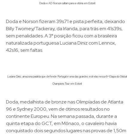
Doda e AD Norson saltam para a vitória em Estoril
Doda e Norson fizeram 39s71 e pista perfeita, deixando
Billy Twomey/Tackeray, da Irlanda, para trás em 41s39s,
sem penalidades. A 3ª posição ficou com a brasileira
naturalizada portuguesa Luciana Diniz com Lennox,
42s16, sem faltas.
Luciana Diniz, amazona paulista que defende Portugal é uma das grandes estrelas nessa 6ª Etapa do Global
Champions Tour em Estoril
Doda, medalhista de bronze nas Olimpíadas de Atlanta
96 e Sydney 2000, vem de ótimos resultados no
continente Europeu. Na semana passada, durante a
quinta etapa do GCT, em Mônaco, o cavaleiro havia
conquistado dois segundos lugares nas provas de 1,50m