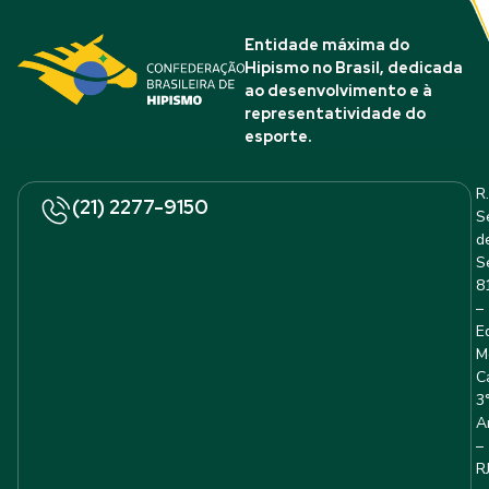
Entidade máxima do
Hipismo no Brasil, dedicada
ao desenvolvimento e à
representatividade do
esporte.
R.
(21) 2277-9150
S
d
S
8
–
E
M
C
3
A
–
R