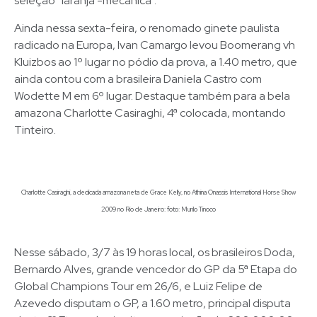
seleção “laranja -mecânica”.
Ainda nessa sexta-feira, o renomado ginete paulista
radicado na Europa, Ivan Camargo levou Boomerang vh
Kluizbos ao 1º lugar no pódio da prova, a 1.40 metro, que
ainda contou com a brasileira Daniela Castro com
Wodette M em 6º lugar. Destaque também para a bela
amazona Charlotte Casiraghi, 4ª colocada, montando
Tinteiro.
Charlotte Casiraghi, a dedicada amazona neta de Grace Kelly, no Athina Onassis International Horse Show
2009 no Rio de Janeiro: foto: Murilo Tinoco
Nesse sábado, 3/7 às 19 horas local, os brasileiros Doda,
Bernardo Alves, grande vencedor do GP da 5ª Etapa do
Global Champions Tour em 26/6, e Luiz Felipe de
Azevedo disputam o GP, a 1.60 metro, principal disputa