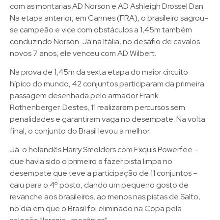
com as montarias AD Norson e AD Ashleigh Drossel Dan.
Na etapa anterior, em Cannes (FRA), o brasileiro sagrou-
se campeão e vice com obstáculos a 1,45m também
conduzindo Norson. Já na Itália, no desafio de cavalos
novos 7 anos, ele venceu com AD Wilbert.
Na prova de 1,45m da sexta etapa do maior circuito
hípico do mundo, 42 conjuntos participaram da primeira
passagem desenhada pelo armador Frank
Rothenberger. Destes, 11 realizaram percursos sem
penalidades e garantiram vaga no desempate. Na volta
final, o conjunto do Brasil levou a melhor.
Já o holandês Harry Smolders com Exquis Powerfee –
que havia sido o primeiro a fazer pista limpa no
desempate que teve a participação de 11 conjuntos –
caiu para o 4º posto, dando um pequeno gosto de
revanche aos brasileiros, ao menos nas pistas de Salto,
no dia em que o Brasil foi eliminado na Copa pela