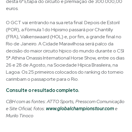
desta 6ª Etapa do circuito e premiação de 300.000,00
euros.
O GCT vai entrando na sua reta final. Depois de Estoril
(POR), a Fórmula 1 do Hipismo passará por Chantilly
(FRA), Valkenswaard (HOL) e, por fim, a grande final no
Rio de Janeiro. A Cidade Maravilhosa será palco da
decisão do maior circuito hípico do mundo durante o CSI
5* Athina Onassis International Horse Show, entre os dias
26 e 28 de Agosto, na Sociedade Hípica Brasileira, na
Lagoa. Os 25 primeiros colocados do ranking do torneio
carimbam o passaporte para o Rio.
Consulte o resultado completo.
CBH com as fontes: ATTO Sports, Presscom Comunicação
e Site Oficial; fotos:
www.globalchampionstour.com
e
Murilo Tinoco