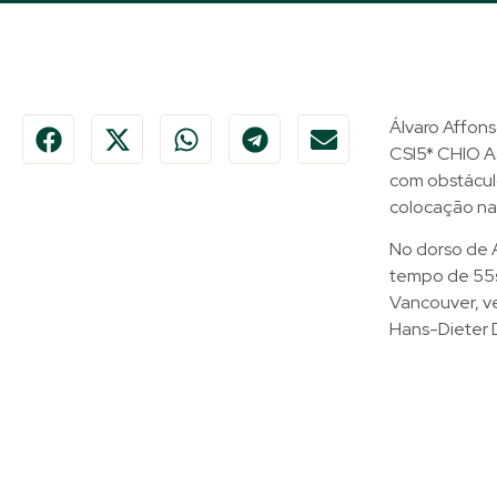
Álvaro Affon
CSI5* CHIO A
com obstácul
colocação na 
No dorso de 
tempo de 55s
Vancouver, v
Hans-Dieter D