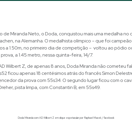
so de Miranda Neto, o Doda, conquistou mais uma medalha no 
achen, na Alemanha. O medalhista olímpico – que foi campeão
os a 1.50m, no primeiro dia de competição – voltou ao pódio 
prova, a 1.45 metro, nessa quinta-feira, 14/7.
AD Wilbert Z, de apenas 8 anos, Doda Miranda não cometeu fal
52 ficou apenas 18 centésimos atrás do francês Simon Delestr
encedor da prova com 55s34. O segundo lugar ficou com o cava
reher, pista limpa, com Constantin B, em 55s49.
Doda Miranda com AD Wilbert Z em clique espetacular por Raphael Macek / facebook