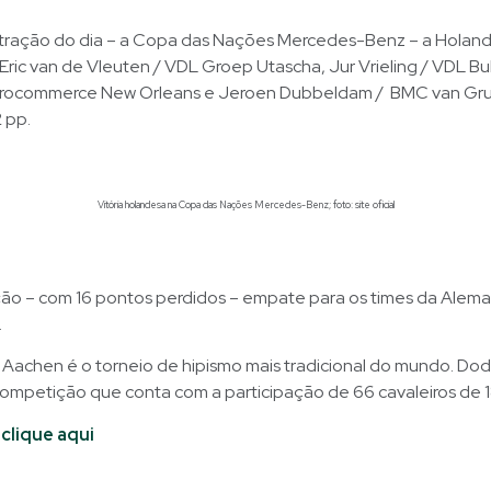
 atração do dia – a Copa das Nações Mercedes-Benz – a Holan
ric van de Vleuten / VDL Groep Utascha, Jur Vrieling / VDL Bu
urocommerce New Orleans e Jeroen Dubbeldam / BMC van Gr
2 pp.
Vitória holandesa na Copa das Nações Mercedes-Benz; foto: site oficial
ão – com 16 pontos perdidos – empate para os times da Aleman
.
Aachen é o torneio de hipismo mais tradicional do mundo. Dod
 competição que conta com a participação de 66 cavaleiros de 1
– clique aqui