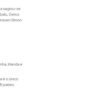
da sagrou-se
balu, Gerco
unsven Simon
ha, Irlanda e
a é o único
8 países.