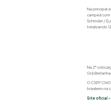
Na principal
campeã com E
Schröder / E
totalizando 1
Na 2ª colocaç
Grã Bretanha
O CSI5* ChIO 
brasileiro na
Site oficial 