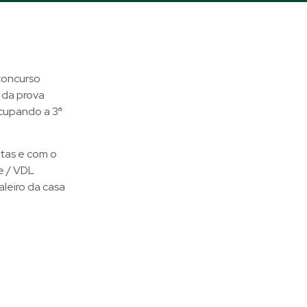
concurso
 da prova
ocupando a 3ª
tas e com o
e / VDL
leiro da casa