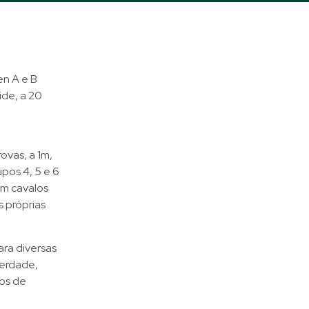
en A e B
ide, a 20
rovas, a 1m,
upos 4, 5 e 6
om cavalos
 próprias
ra diversas
berdade,
ios de