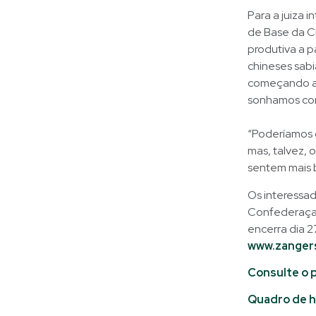
Para a juiza 
de Base da CB
produtiva a p
chineses sab
começando aos
sonhamos com 
“Poderíamos d
mas, talvez,
sentem mais br
Os interessad
Confederaçao
encerra dia 2
www.zanger
Consulte o 
Quadro de h