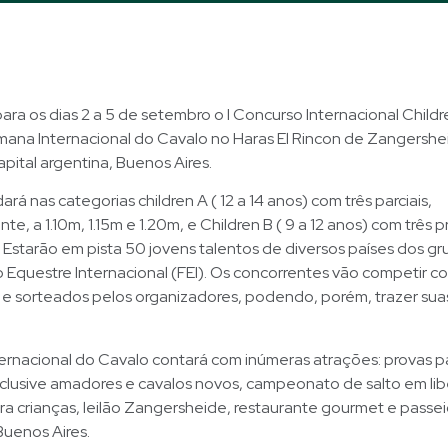
ra os dias 2 a 5 de setembro o I Concurso Internacional Childr
mana Internacional do Cavalo no Haras El Rincon de Zangershe
pital argentina, Buenos Aires.
ará nas categorias children A ( 12 a 14 anos) com três parciais,
e, a 1.10m, 1.15m e 1.20m, e Children B ( 9 a 12 anos) com três p
. Estarão em pista 50 jovens talentos de diversos países dos gr
Equestre Internacional (FEI). Os concorrentes vão competir c
e sorteados pelos organizadores, podendo, porém, trazer suas
ernacional do Cavalo contará com inúmeras atrações: provas pa
nclusive amadores e cavalos novos, campeonato de salto em li
ra crianças, leilão Zangersheide, restaurante gourmet e passe
uenos Aires.