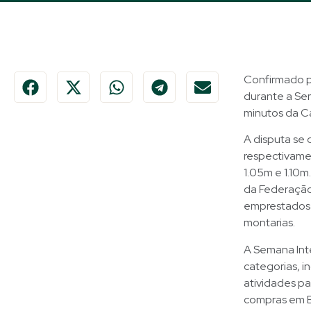
Confirmado pa
durante a Se
minutos da Ca
A disputa se d
respectivament
1.05m e 1.10m
da Federação 
emprestados 
montarias.
A Semana Int
categorias, i
atividades pa
compras em B