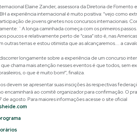
internacional Elaine Zander, assessora da Diretoria de Fomento 
H a experiência internacional é muito positiva: “vejo como e
articipação de jovens ginetes nos concursos internacionais. C
iamente: `A longa caminhada começa com os primeiros passos
 poucos e relativamente perto de “casa” isto é, nas Americas
outras terras e estou otimista que as alcançaremos….. a cavalo
iscorrer longamente sobre a experiência de um concurso inter
 o que chama mais atenção nesses eventos é que todos, sem ex
asileiros, o que é muito bom!”, finaliza.
os devem se apresentar suas inscições às respectivas federaç
 encaminhará ao comitê organizador para confirmação. O pr
7 de agosto. Para maiores informações acesse o site oficial
sheide.com
programa
orários