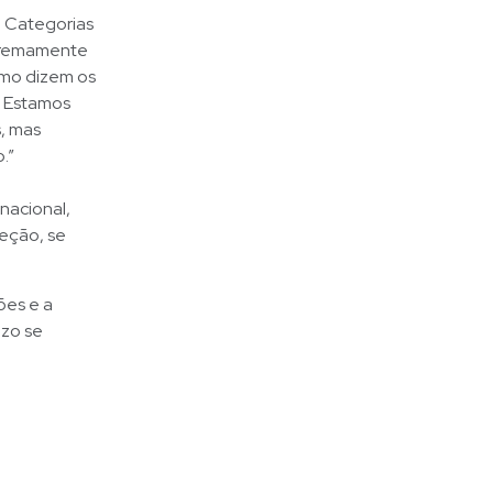
e Categorias
xtremamente
omo dizem os
. Estamos
, mas
.”
nacional,
eção, se
ões e a
azo se