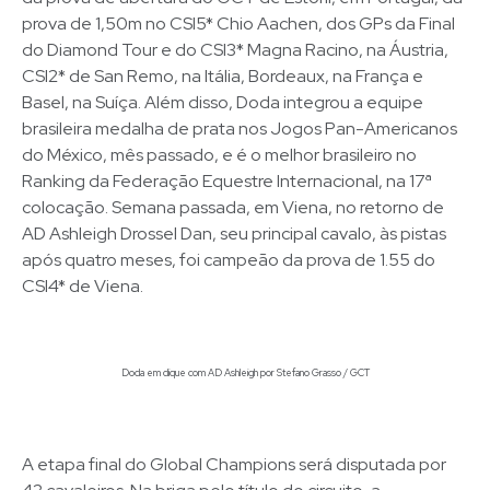
prova de 1,50m no CSI5* Chio Aachen, dos GPs da Final
do Diamond Tour e do CSI3* Magna Racino, na Áustria,
CSI2* de San Remo, na Itália, Bordeaux, na França e
Basel, na Suíça. Além disso, Doda integrou a equipe
brasileira medalha de prata nos Jogos Pan-Americanos
do México, mês passado, e é o melhor brasileiro no
Ranking da Federação Equestre Internacional, na 17ª
colocação. Semana passada, em Viena, no retorno de
AD Ashleigh Drossel Dan, seu principal cavalo, às pistas
após quatro meses, foi campeão da prova de 1.55 do
CSI4* de Viena.
Doda em clique com AD Ashleigh por Stefano Grasso / GCT
A etapa final do Global Champions será disputada por