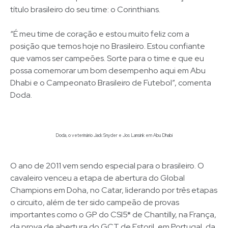
título brasileiro do seu time: o Corinthians.
“É meu time de coração e estou muito feliz com a
posição que temos hoje no Brasileiro. Estou confiante
que vamos ser campeões. Sorte para o time e que eu
possa comemorar um bom desempenho aqui em Abu
Dhabi e o Campeonato Brasileiro de Futebol”, comenta
Doda.
Doda, o veterinário Jack Snyder e Jos Lansink em Abu Dhabi
O ano de 2011 vem sendo especial para o brasileiro. O
cavaleiro venceu a etapa de abertura do Global
Champions em Doha, no Catar, liderando por três etapas
o circuito, além de ter sido campeão de provas
importantes como o GP do CSI5* de Chantilly, na França,
da prova de abertura do GCT de Estoril, em Portugal, da