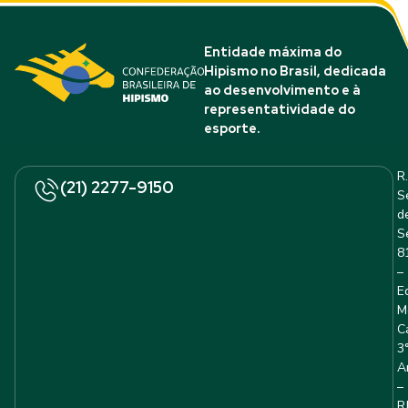
Entidade máxima do
Hipismo no Brasil, dedicada
ao desenvolvimento e à
representatividade do
esporte.
R.
(21) 2277-9150
S
d
S
8
–
E
M
C
3
A
–
R