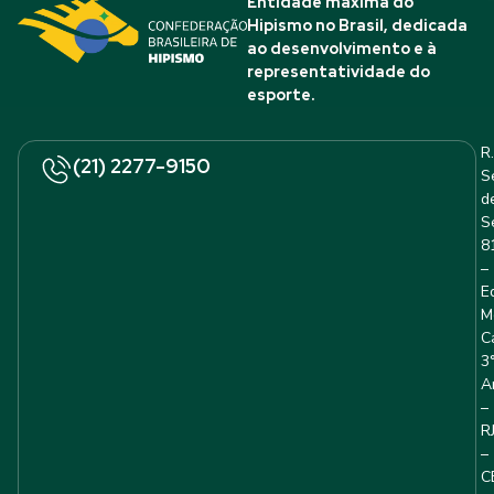
Entidade máxima do
Hipismo no Brasil, dedicada
ao desenvolvimento e à
representatividade do
esporte.
R.
(21) 2277-9150
S
d
S
8
–
E
M
C
3
A
–
R
–
C