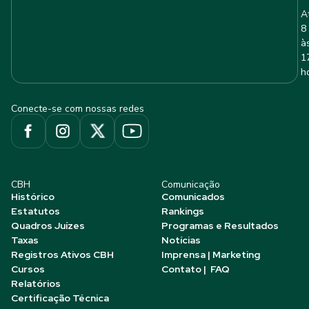
A
8
à
1
h
Conecte-se com nossas redes
CBH
Comunicação
Histórico
Comunicados
Estatutos
Rankings
Quadros Juízes
Programas e Resultados
Taxas
Notícias
Registros Ativos CBH
Imprensa | Marketing
Cursos
Contato | FAQ
Relatórios
Certificação Técnica