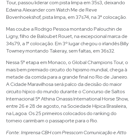
Tour, passou liderar com pista limpa em 35s3, deixando
Edwina Alexander com Watch Me de Reve
Bovenhoekshof, pista limpa, em 37s74, na 3ª colocação.
Mas coube a Rodrigo Pessoa montando Palouchin de
Ligny, filho de Baloubet Rouet, na excepcional marca de
34s79, a 1ª colocação. Em 3º lugar chegou o irlandês Billy
Towmey montando Takeray, sem faltas, em 36s32.
Nessa 5ª etapa em Monaco, o Global Champions Tour, o
mais bem premiado circuito do hipismo mundial, chega à
metade da corrida para a grande final no Rio de Janeiro.
A Cidade Maravilhosa será palco da decisão do maior
circuito hípico do mundo durante o Concurso de Saltos
Internacional 5* Athina Onassis International Horse Show,
entre 26 e 28 de agosto, na Sociedade Hípica Brasileira,
na Lagoa. Os 25 primeiros colocados do ranking do
torneio carimbam o passaporte para o Rio.
Fonte: Imprensa CBH com Presscom Comunicação e Atto