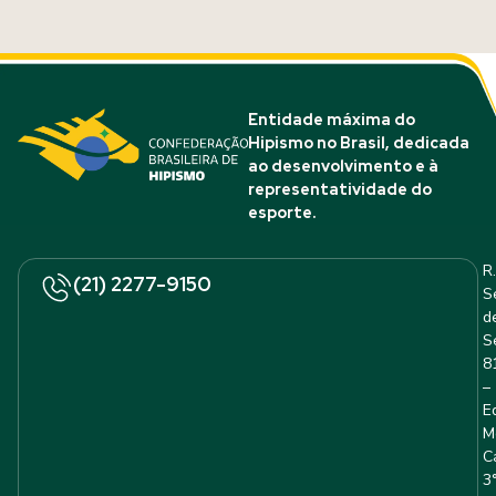
Entidade máxima do
Hipismo no Brasil, dedicada
ao desenvolvimento e à
representatividade do
esporte.
R.
(21) 2277-9150
S
d
S
8
–
E
M
C
3