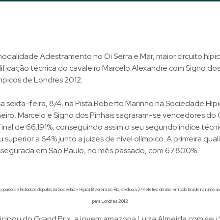
modalidade Adestramento no Oi Serra e Mar, maior circuito hípic
ificação técnica do cavaleiro Marcelo Alexandre com Signo dos
mpicos de Londres 2012.
a sexta-feira, 8/4, na Pista Roberto Marinho na Sociedade Hípic
eiro, Marcelo e Signo dos Pinhais sagraram-se vencedores do 
inal de 66.191%, conseguindo assim o seu segundo índice técn
 superior a 64% junto a juizes de nível olímpico. A primeira qua
assegurada em São Paulo, no mês passado, com 67.800%.
 palco de históricas disputas na Sociedade Hípica Brasileira no Rio, sediou a 2ª seletiva do ano em solo brasileiro rumo ao 
para Londres 2012
cipou do Grand Prix, a jovem amazona Luiza Almeida com seu