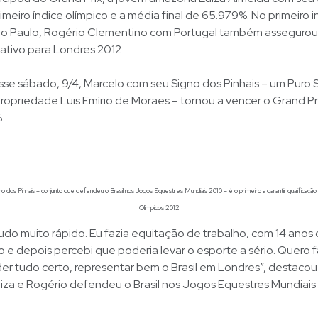
imeiro índice olímpico e a média final de 65.979%. No primeiro i
o Paulo, Rogério Clementino com Portugal também assegurou 
icativo para Londres 2012.
se sábado, 9/4, Marcelo com seu Signo dos Pinhais – um Puro
ropriedade Luis Emírio de Moraes – tornou a vencer o Grand Pri
.
 dos Pinhais – conjunto que defendeu o Brasil nos Jogos Equestres Mundiais 2010 – é o primeiro a garantir qualificação
Olímpicos 2012
do muito rápido. Eu fazia equitação de trabalho, com 14 anos
o e depois percebi que poderia levar o esporte a sério. Quero 
e der tudo certo, representar bem o Brasil em Londres”, destaco
iza e Rogério defendeu o Brasil nos Jogos Equestres Mundiais