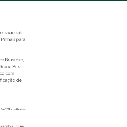
o nacional,
 Pinhais para
a Brasileira,
Grand Prix
ico com
lificação de
Pan 2011 e qualificativas
 Samba, que