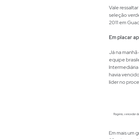
Vale ressalta
seleção verd
2011 em Guad
Em placar ap
Já na manhã 
equipe brasi
Intermediári
havia vencido
líder no proce
Rogério, vencedor da
Em mais um g