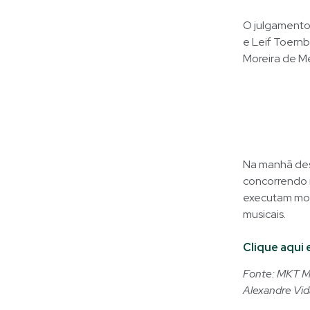
O julgamento 
e Leif Toernbl
Moreira de Me
Na manhã dess
concorrendo n
executam mov
musicais.
Clique aqui 
Fonte: MKT Mi
Alexandre Vid