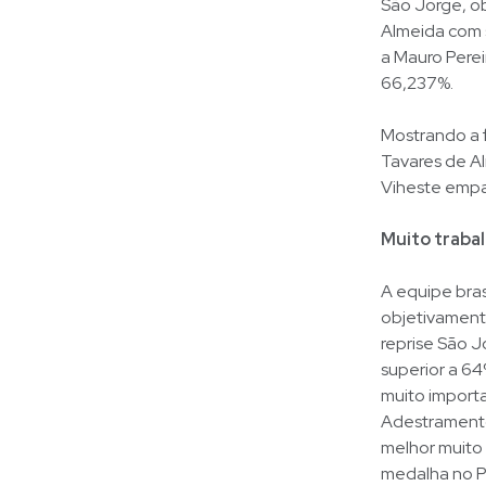
São Jorge, o
Almeida com 
a Mauro Pere
66,237%.
Mostrando a 
Tavares de Al
Viheste empa
Muito trabal
A equipe bras
objetivament
reprise São J
superior a 64
muito importa
Adestramento
melhor muito
medalha no Pa