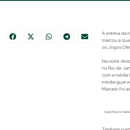
A estreia da 
marcou a qual
os Jogos Olí
Na noite dess
no Rio de Jan
com a média f
média igual ou
Marcelo foi 
A pista Roberto Marinho,
Também parti