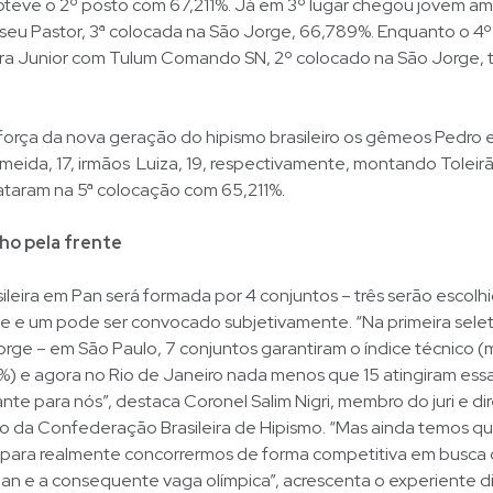
bteve o 2º posto com 67,211%. Já em 3º lugar chegou jovem a
seu Pastor, 3ª colocada na São Jorge, 66,789%. Enquanto o 4º
ira Junior com Tulum Comando SN, 2º colocado na São Jorge, 
força da nova geração do hipismo brasileiro os gêmeos Pedro 
meida, 17, irmãos Luiza, 19, respectivamente, montando Toleir
taram na 5ª colocação com 65,211%.
ho pela frente
ileira em Pan será formada por 4 conjuntos – três serão escolh
e e um pode ser convocado subjetivamente. “Na primeira selet
orge – em São Paulo, 7 conjuntos garantiram o índice técnico (
%) e agora no Rio de Janeiro nada menos que 15 atingiram essa
nte para nós”, destaca Coronel Salim Nigri, membro do juri e di
 da Confederação Brasileira de Hipismo. “Mas ainda temos qu
 para realmente concorrermos de forma competitiva em busca
n e a consequente vaga olímpica”, acrescenta o experiente di