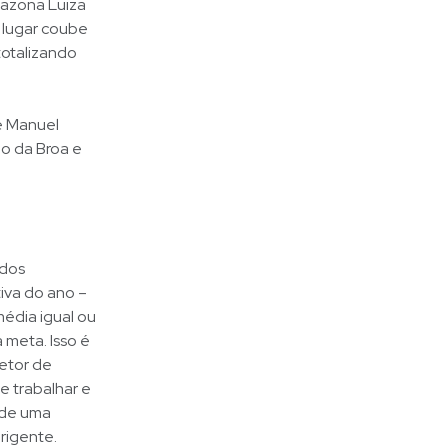
mazona Luiza
 lugar coube
totalizando
e Manuel
ão da Broa e
idos
iva do ano –
média igual ou
 meta. Isso é
retor de
e trabalhar e
 de uma
rigente.