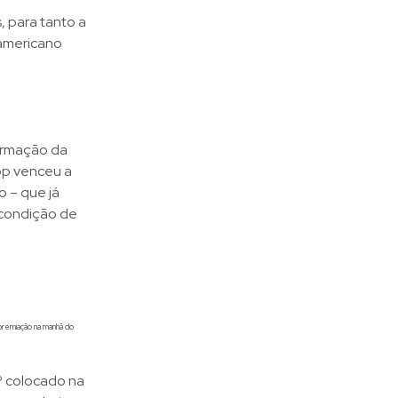
, para tanto a
namericano
ormação da
op venceu a
 – que já
 condição de
premiação na manhã do
º colocado na