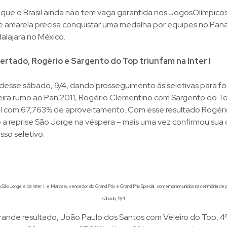
r que o Brasil ainda não tem vaga garantida nos JogosOlímpicos
e amarela precisa conquistar uma medalha por equipes no Pa
alajara no México.
ertado, Rogério e Sargento do Top triunfam na Inter I
desse sábado, 9/4, dando prosseguimento às seletivas para f
leira rumo ao Pan 2011, Rogério Clementino com Sargento do T
a I com 67,763% de aproveitamento. Com esse resultado Rogério
 a reprise São Jorge na véspera – mais uma vez confirmou sua
sso seletivo.
 São Jorge e da Inter I, e Marcelo, vencedor do Grand Prix e Grand Prix Special, comemoram unidos na cerimônia de 
sábado, 9/4
rande resultado, João Paulo dos Santos com Veleiro do Top, 4