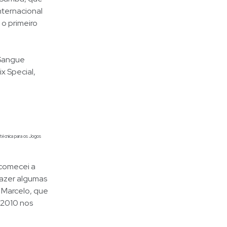
nternacional
o primeiro
 Sangue
x Special,
 técnica para os Jogos
 comecei a
fazer algumas
u Marcelo, que
 2010 nos