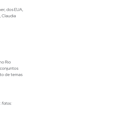
ner, dos EUA,
, Claudia
no Rio
 conjuntos
to de temas
 fotos: