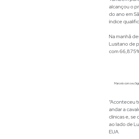
alcançou o pr
do ano em Sã
índice qualif
Na manhã des
Lusitano de p
com 66,875%
Marcelo com seu Signo
“Aconteceu tu
andar a caval
clínicas e, s
ao lado de Lu
EUA.