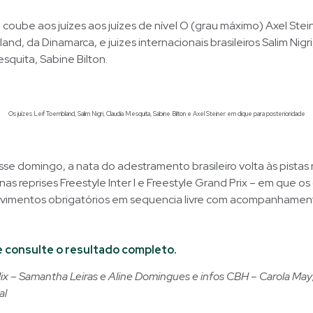
coube aos juízes aos juízes de nível O (grau máximo) Axel Stei
and, da Dinamarca, e juizes internacionais brasileiros Salim Nigri
squita, Sabine Bilton.
Os juízes Leif Toernbland, Salim Nigri, Claudia Mesquita, Sabine Bilton e Axel Steiner em clique para posterioridade
e domingo, a nata do adestramento brasileiro volta às pistas 
as reprises Freestyle Inter I e Freestyle Grand Prix – em que os
imentos obrigatórios em sequencia livre com acompanhamen
e consulte o resultado completo.
x – Samantha Leiras e Aline Domingues e infos CBH – Carola May;
al