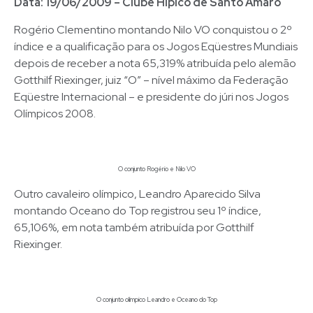
Data: 19/06/2009 – Clube Hípico de Santo Amaro
Rogério Clementino montando Nilo VO conquistou o 2º
índice e a qualificação para os Jogos Eqüestres Mundiais
depois de receber a nota 65,319% atribuída pelo alemão
Gotthilf Riexinger, juiz “O” – nível máximo da Federação
Eqüestre Internacional – e presidente do júri nos Jogos
Olímpicos 2008.
O conjunto Rogério e Nilo VO
Outro cavaleiro olímpico, Leandro Aparecido Silva
montando Oceano do Top registrou seu 1º índice,
65,106%, em nota também atribuída por Gotthilf
Riexinger.
O conjunto olímpico Leandro e Oceano do Top