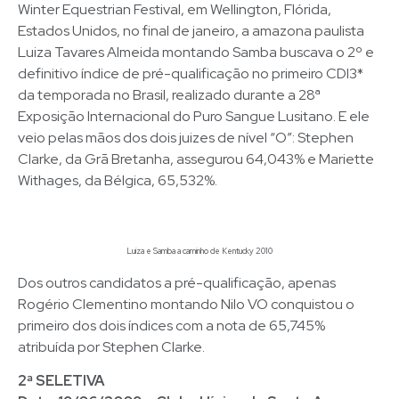
Winter Equestrian Festival, em Wellington, Flórida,
Estados Unidos, no final de janeiro, a amazona paulista
Luiza Tavares Almeida montando Samba buscava o 2º e
definitivo índice de pré-qualificação no primeiro CDI3*
da temporada no Brasil, realizado durante a 28ª
Exposição Internacional do Puro Sangue Lusitano. E ele
veio pelas mãos dos dois juizes de nível “O”: Stephen
Clarke, da Grã Bretanha, assegurou 64,043% e Mariette
Withages, da Bélgica, 65,532%.
Luiza e Samba a caminho de Kentucky 2010
Dos outros candidatos a pré-qualificação, apenas
Rogério Clementino montando Nilo VO conquistou o
primeiro dos dois índices com a nota de 65,745%
atribuída por Stephen Clarke.
2ª SELETIVA