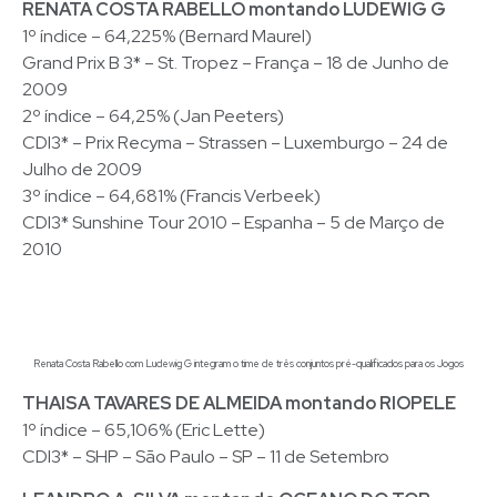
RENATA COSTA RABELLO montando LUDEWIG G
1º índice – 64,225% (Bernard Maurel)
Grand Prix B 3* – St. Tropez – França – 18 de Junho de
2009
2º índice – 64,25% (Jan Peeters)
CDI3* – Prix Recyma – Strassen – Luxemburgo – 24 de
Julho de 2009
3º índice – 64,681% (Francis Verbeek)
CDI3* Sunshine Tour 2010 – Espanha – 5 de Março de
2010
Renata Costa Rabello com Ludewig G integram o time de três conjuntos pré-qualificados para os Jogos
THAISA TAVARES DE ALMEIDA montando RIOPELE
1º índice – 65,106% (Eric Lette)
CDI3* – SHP – São Paulo – SP – 11 de Setembro