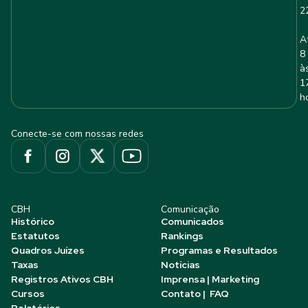
2
A
8
à
1
h
Conecte-se com nossas redes
CBH
Comunicação
Histórico
Comunicados
Estatutos
Rankings
Quadros Juízes
Programas e Resultados
Taxas
Notícias
Registros Ativos CBH
Imprensa | Marketing
Cursos
Contato | FAQ
Relatórios