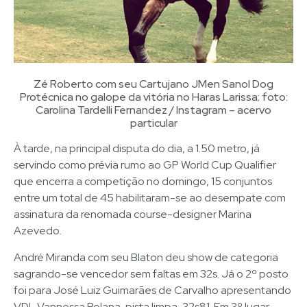
Zé Roberto com seu Cartujano JMen Sanol Dog
Protécnica no galope da vitória no Haras Larissa; foto:
Carolina Tardelli Fernandez / Instagram – acervo
particular
À tarde, na principal disputa do dia, a 1.50 metro, já
servindo como prévia rumo ao GP World Cup Qualifier
que encerra a competição no domingo, 15 conjuntos
entre um total de 45 habilitaram-se ao desempate com
assinatura da renomada course-designer Marina
Azevedo.
André Miranda com seu Blaton deu show de categoria
sagrando-se vencedor sem faltas em 32s. Já o 2º posto
foi para José Luiz Guimarães de Carvalho apresentando
VDL Vannessa Polana, pista limpa, 32s81. Em 3º lugar