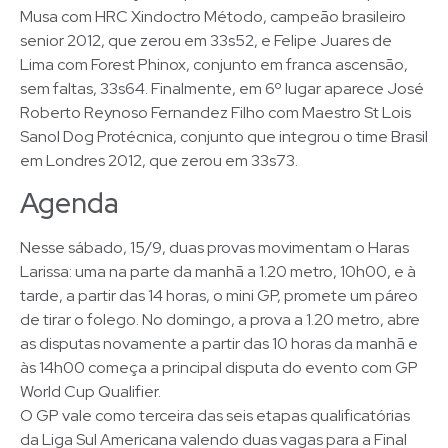
Musa com HRC Xindoctro Método, campeão brasileiro
senior 2012, que zerou em 33s52, e Felipe Juares de
Lima com Forest Phinox, conjunto em franca ascensão,
sem faltas, 33s64. Finalmente, em 6º lugar aparece José
Roberto Reynoso Fernandez Filho com Maestro St Lois
Sanol Dog Protécnica, conjunto que integrou o time Brasil
em Londres 2012, que zerou em 33s73.
Agenda
Nesse sábado, 15/9, duas provas movimentam o Haras
Larissa: uma na parte da manhã a 1.20 metro, 10h00, e à
tarde, a partir das 14 horas, o mini GP, promete um páreo
de tirar o folego. No domingo, a prova a 1.20 metro, abre
as disputas novamente a partir das 10 horas da manhã e
às 14h00 começa a principal disputa do evento com GP
World Cup Qualifier.
O GP vale como terceira das seis etapas qualificatórias
da Liga Sul Americana valendo duas vagas para a Final