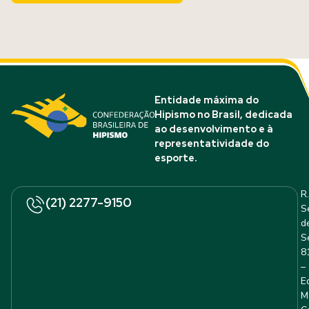
Entidade máxima do
Hipismo no Brasil, dedicada
ao desenvolvimento e à
representatividade do
esporte.
R.
(21) 2277-9150
S
d
S
8
–
E
M