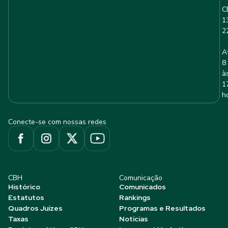
C
1
2
A
8
à
1
h
Conecte-se com nossas redes
CBH
Comunicação
Histórico
Comunicados
Estatutos
Rankings
Quadros Juízes
Programas e Resultados
Taxas
Notícias