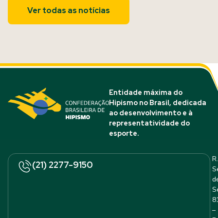
Ver todas as notícias
Entidade máxima do
Hipismo no Brasil, dedicada
ao desenvolvimento e à
representatividade do
esporte.
R.
(21) 2277-9150
S
d
S
8
–