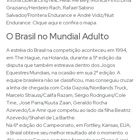
Vitória Liberal Lins/NNL Heat Me Bey, Mônica Pinto Lima
Graziano/Herdeiro Rach, Rafael Sabino
Salvador/Frontera Endurance e André Vidiz/Nuit
Endurance. Clique aqui e confira o mapa.
O Brasil no Mundial Adulto
A estréia do Brasil na competição aconteceu em 1994,
em The Hague, na Holanda, durante a 5ª edição da
disputa que também estreava dentro dos Jogos
Equestres Mundiais, na ocasião em sua 2ª edição. A
equipe brasileira não se classificou, mas conseguiu cruzar
a linha de chegada com Cida Gazola/Nordlands Truck,
Marcelo Strauss/Califa Razam, Sérgio Rodrigues/Cole
Tine, José Parra/Kuuta Zaan, Geraldo Rocha
Azevedo/Le Amir que competiu ao lado da filha Beatriz
Azevedo/Shahel de La Barthe.
Na 6ª edição do Campeonato, em FortIley, Kansas, EUA,
o Brasil obteve seu melhor resultado até o momento: o