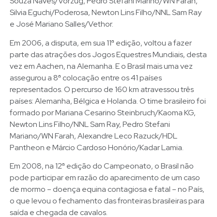
Souza Naves/Vorzug, Pedro Stefani Marino/WN Farah,
Silvia Eguchi/Poderosa, Newton Lins Filho/NNL Sam Ray
e José Mariano Salles/Vethor.
Em 2006, a disputa, em sua 11ª edição, voltou a fazer
parte das atrações dos Jogos Equestres Mundiais, desta
vez em Aachen, na Alemanha. E o Brasil mais uma vez
assegurou a 8ª colocação entre os 41 países
representados. O percurso de 160 km atravessou três
países: Alemanha, Bélgica e Holanda. O time brasileiro foi
formado por Mariana Cesarino Steinbruch/Kaoma KG,
Newton Lins Filho/NNL Sam Ray, Pedro Stefani
Mariano/WN Farah, Alexandre Leco Razuck/HDL
Pantheon e Márcio Cardoso Honório/Kadar Lamia.
Em 2008, na 12ª edição do Campeonato, o Brasil não
pode participar em razão do aparecimento de um caso
de mormo – doença equina contagiosa e fatal – no País,
o que levou o fechamento das fronteiras brasileiras para
saída e chegada de cavalos.