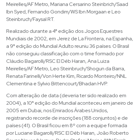
Meirelles/AF Metro, Mariana Cersarino Steinbrich/Saad
Ibn Syed, Fernando Gondim/WS Ibn Morgaan e Leo
Steinbruch/Faysal RT.
Realizado durante a 4ª edição dos Jogos Equestres
Mundiais de 2002, em Jerez de La Frontera, na Espanha,
a 9ª edição do Mundial Adulto reuniu 36 países. O Brasil
não conseguiu classificação com o time formado por
Cláudio Bagarolli/RSC El Déb Haran, Ana Luiza
Meirelles/AF Metro, Leo Steinbruch/Shogun da Barra,
Renata Farinelli/Von Herte Kim, Ricardo Monteiro/NNL
Clementina e Sylvio Bittencourt/Bhadan HVP.
Com alteração de data (deveria ter sido realizado em
2004), a 10ª edição do Mundial aconteceu em janeiro de
2005 em Dubai, nos Emirados Árabes Unidos,
registrando recorde de inscrições (188 conjuntos) e de
países (41). O Brasil ficou em 8º com a equipe formada
por Luciane Bagarolli/RSC El Déb Haran, João Roberto