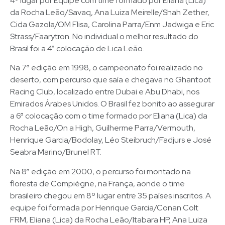
4º lugar por Equipe com time formado por Eliana (Lica)
da Rocha Leão/Savaq, Ana Luiza Meirelle/Shah Zether,
Cida Gazola/OM Flisa, Carolina Parra/Enm Jadwiga e Eric
Strass/Faarytron. No individual o melhor resultado do
Brasil foi a 4ª colocação de Lica Leão.
Na 7ª edição em 1998, o campeonato foi realizado no
deserto, com percurso que saía e chegava no Ghantoot
Racing Club, localizado entre Dubai e Abu Dhabi, nos
Emirados Árabes Unidos. O Brasil fez bonito ao assegurar
a 6ª colocação com o time formado por Eliana (Lica) da
Rocha Leão/On a High, Guilherme Parra/Vermouth,
Henrique Garcia/Bodolay, Léo Steibruch/Fadjurs e José
Seabra Marino/Brunel RT.
Na 8ª edição em 2000, o percurso foi montado na
floresta de Compiègne, na França, aonde o time
brasileiro chegou em 8º lugar entre 35 países inscritos. A
equipe foi formada por Henrique Garcia/Conan Colt
FRM, Eliana (Lica) da Rocha Leão/Itabara HP, Ana Luiza