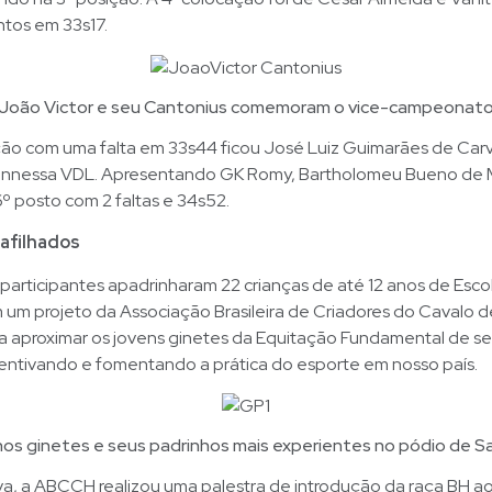
ntos em 33s17.
João Victor e seu Cantonius comemoram o vice-campeonat
ção com uma falta em 33s44 ficou José Luiz Guimarães de Car
nnessa VDL. Apresentando GK Romy, Bartholomeu Bueno de 
º posto com 2 faltas e 34s52.
 afilhados
 participantes apadrinharam 22 crianças de até 12 anos de Esco
 um projeto da Associação Brasileira de Criadores do Cavalo d
 aproximar os jovens ginetes da Equitação Fundamental de se
centivando e fomentando a prática do esporte em nosso país.
s ginetes e seus padrinhos mais experientes no pódio de 
a, a ABCCH realizou uma palestra de introdução da raça BH ao