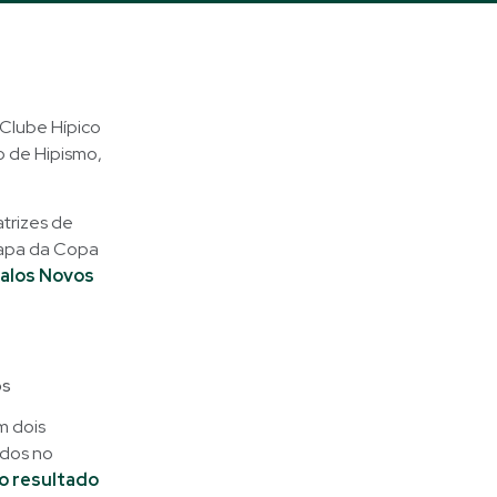
 Clube Hípico
o de Hipismo,
trizes de
etapa da Copa
alos Novos
os
m dois
ados no
 o resultado