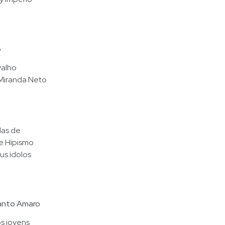
o
valho
Miranda Neto
las de
e Hipismo
us ídolos
Santo Amaro
s jovens