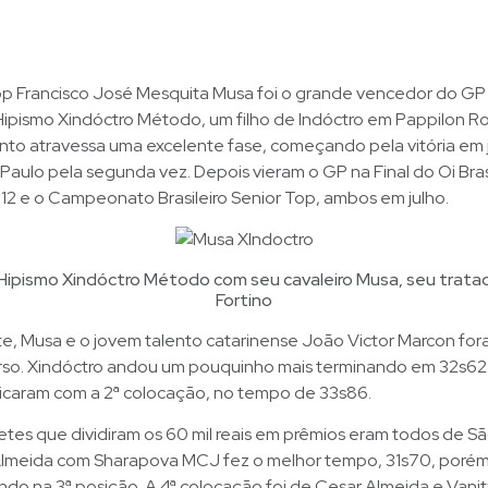
top Francisco José Mesquita Musa foi o grande vencedor do G
 Hipismo Xindóctro Método, um filho de Indóctro em Pappilon R
unto atravessa uma excelente fase, começando pela vitória em
aulo pela segunda vez. Depois vieram o GP na Final do Oi Bras
12 e o Campeonato Brasileiro Senior Top, ambos em julho.
e Hipismo Xindóctro Método com seu cavaleiro Musa, seu trata
Fortino
, Musa e o jovem talento catarinense João Victor Marcon fora
urso. Xindóctro andou um pouquinho mais terminando em 32s62.
ficaram com a 2ª colocação, no tempo de 33s86.
etes que dividiram os 60 mil reais em prêmios eram todos de Sã
lmeida com Sharapova MCJ fez o melhor tempo, 31s70, poré
ando na 3ª posição. A 4ª colocação foi de Cesar Almeida e Vanit