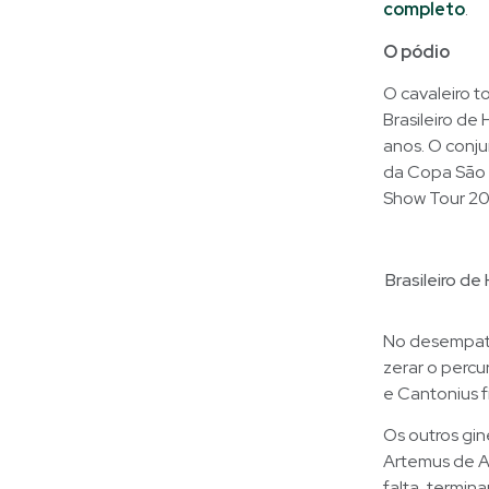
completo
.
O pódio
O cavaleiro 
Brasileiro de
anos. O conj
da Copa São P
Show Tour 20
Brasileiro d
No desempate
zerar o perc
e Cantonius 
Os outros gin
Artemus de A
falta, termin