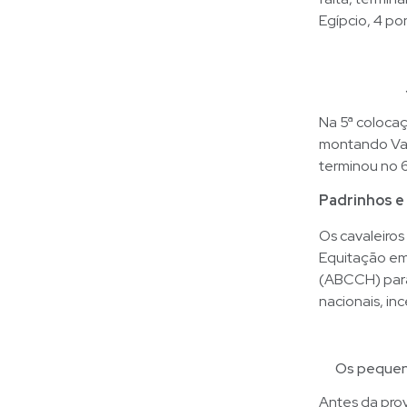
Egípcio, 4 po
Na 5ª coloca
montando Va
terminou no 6
Padrinhos e
Os cavaleiros
Equitação em
(ABCCH) para
nacionais, in
Os pequeno
Antes da prov