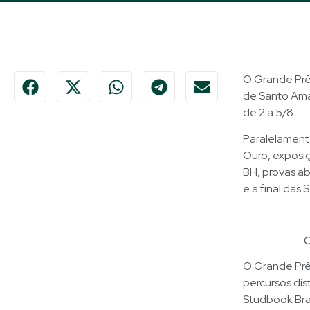
O Grande Prê
de Santo Amar
de 2 a 5/8.
Paralelament
Ouro, exposiç
BH, provas ab
e a final das
O
O Grande Prêm
percursos di
Studbook Bras