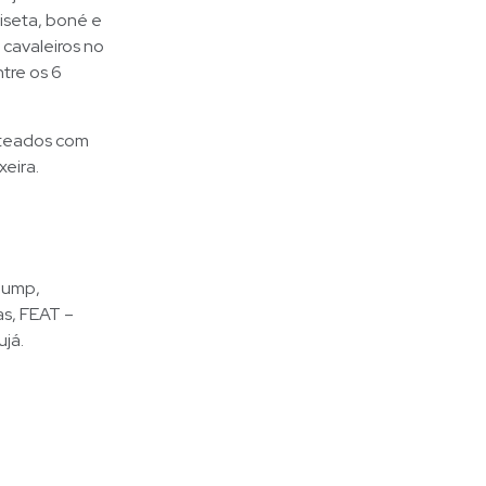
iseta, boné e
 cavaleiros no
tre os 6
enteados com
xeira.
 Jump,
as, FEAT –
já.