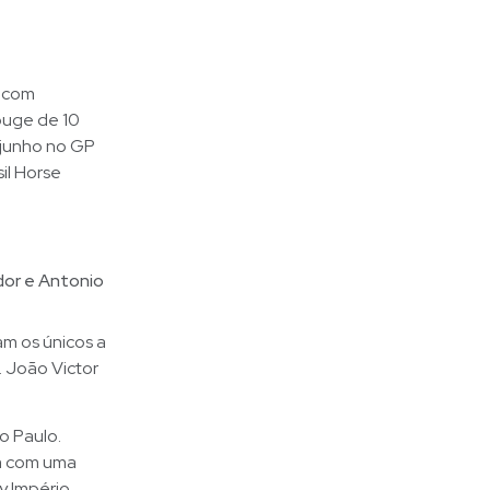
P com
ouge de 10
 junho no GP
il Horse
dor e Antonio
m os únicos a
 João Victor
o Paulo.
m com uma
y Império