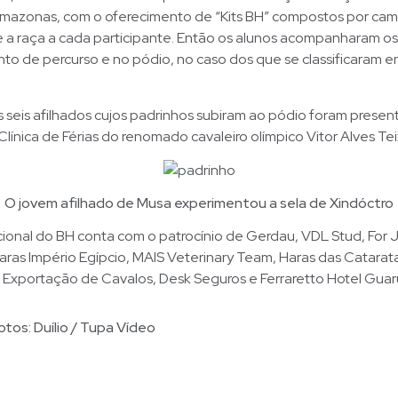
 amazonas, com o oferecimento de “Kits BH” compostos por cam
e a raça a cada participante. Então os alunos acompanharam os
o de percurso e no pódio, no caso dos que se classificaram en
s seis afilhados cujos padrinhos subiram ao pódio foram pres
línica de Férias do renomado cavaleiro olímpico Vitor Alves Tei
O jovem afilhado de Musa experimentou a sela de Xindóctro
cional do BH conta com o patrocínio de Gerdau, VDL Stud, For
aras Império Egípcio, MAIS Veterinary Team, Haras das Catarat
Exportação de Cavalos, Desk Seguros e Ferraretto Hotel Guaru
otos: Duílio / Tupa Vídeo