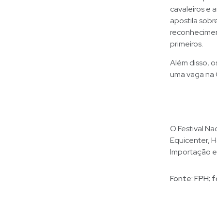
cavaleiros e
apostila sobr
reconheciment
primeiros.
Além disso, o
uma vaga na C
O Festival Na
Equicenter, H
Importação e 
Fonte: FPH; f