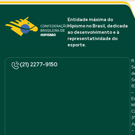
Entidade máxima do
Hipismo no Brasil, dedicada
ao desenvolvimento e à
representatividade do
esporte.
R.
(21) 2277-9150
S
d
S
8
–
E
M
C
3
A
–