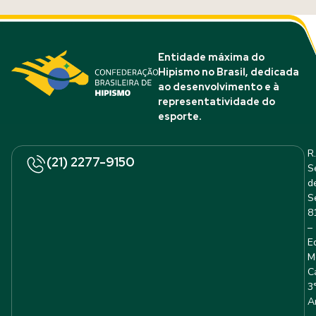
Entidade máxima do
Hipismo no Brasil, dedicada
ao desenvolvimento e à
representatividade do
esporte.
R.
(21) 2277-9150
S
d
S
8
–
E
M
C
3
A