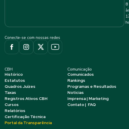
8
à
1
h
Conecte-se com nossas redes
CBH
Comunicação
Histórico
Comunicados
Estatutos
Rankings
Quadros Juízes
Programas e Resultados
Taxas
Notícias
Registros Ativos CBH
Imprensa | Marketing
Cursos
Contato | FAQ
Relatórios
Certificação Técnica
Portal da Transparência