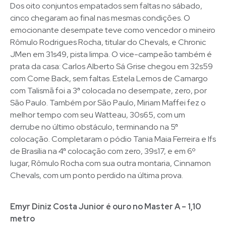
Dos oito conjuntos empatados sem faltas no sábado,
cinco chegaram ao final nas mesmas condições. O
emocionante desempate teve como vencedor o mineiro
Rômulo Rodrigues Rocha, titular do Chevals, e Chronic
JMen em 31s49, pista limpa. O vice-campeão também é
prata da casa: Carlos Alberto Sá Grise chegou em 32s59
com Come Back, sem faltas. Estela Lemos de Camargo
com Talismã foi a 3ª colocada no desempate, zero, por
São Paulo. Também por São Paulo, Miriam Maffei fez o
melhor tempo com seu Watteau, 30s65, com um
derrube no último obstáculo, terminando na 5ª
colocação. Completaram o pódio Tania Maia Ferreira e Ifs
de Brasília na 4ª colocação com zero, 39s17, e em 6º
lugar, Rômulo Rocha com sua outra montaria, Cinnamon
Chevals, com um ponto perdido na última prova.
Emyr Diniz Costa Junior é ouro no Master A – 1,10
metro