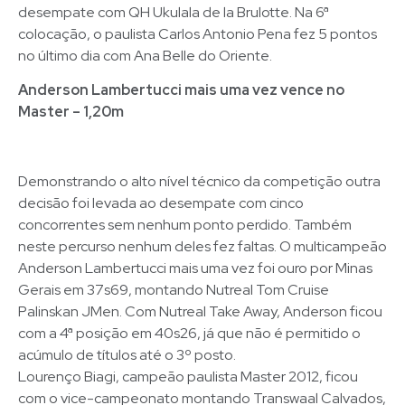
desempate com QH Ukulala de la Brulotte. Na 6ª
colocação, o paulista Carlos Antonio Pena fez 5 pontos
no último dia com Ana Belle do Oriente.
Anderson Lambertucci mais uma vez vence no
Master – 1,20m
Demonstrando o alto nível técnico da competição outra
decisão foi levada ao desempate com cinco
concorrentes sem nenhum ponto perdido. Também
neste percurso nenhum deles fez faltas. O multicampeão
Anderson Lambertucci mais uma vez foi ouro por Minas
Gerais em 37s69, montando Nutreal Tom Cruise
Palinskan JMen. Com Nutreal Take Away, Anderson ficou
com a 4ª posição em 40s26, já que não é permitido o
acúmulo de títulos até o 3º posto.
Lourenço Biagi, campeão paulista Master 2012, ficou
com o vice-campeonato montando Transwaal Calvados,