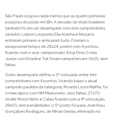
São Paulo ocupou nada menos que as quatro primeiras
posições do pódio em BH. A decisão do título brasileiro
também foi em um desempate com dois competidores
zerados. Lidison Leopoldo Elia Aranha e Moicano
entraram primeiro e arriscaram tudo. Fizeram o
excepcional tempo de 28s24, porém com 4 pontos,
ficando com o vice-campeonato. Emyr Diniz Costa
Junior com Enadine Tok foram campeões em 31s25, sem
faltas.
Outro desempate definiu o 3º colocado entre três
competidores com 4 pontos. Voando baixo o atual
campeão paulista da categoria, Ricardo Leoni Maffei, foi
o mais rápico com NM Missioneiro, zero faltas, 27s70.
André Moron Neto e Calais ficaram com a 4ª colocação,
29s03, sem penalidades. o 5º posto foi para José Ilceu
Gonçalves Rodrigues, de Minas Gerais, eliminado no