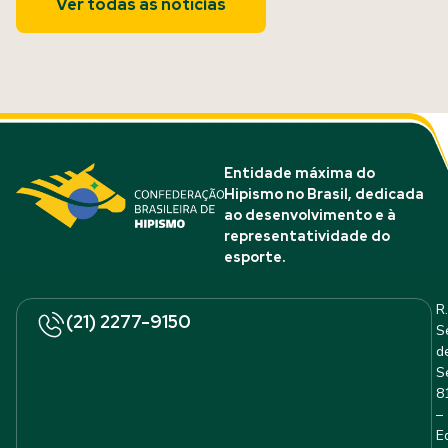
Ver todas as notícias
Entidade máxima do
Hipismo no Brasil, dedicada
ao desenvolvimento e à
representatividade do
esporte.
R.
(21) 2277-9150
S
d
S
8
–
E