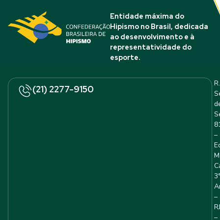
Entidade máxima do
Hipismo no Brasil, dedicada
ao desenvolvimento e à
representatividade do
esporte.
R.
(21) 2277-9150
S
d
S
8
–
E
M
C
3
A
–
R
–