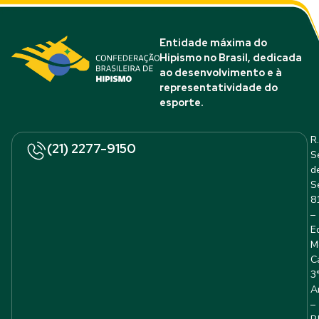
Entidade máxima do
Hipismo no Brasil, dedicada
ao desenvolvimento e à
representatividade do
esporte.
R.
(21) 2277-9150
S
d
S
8
–
E
M
C
3
A
–