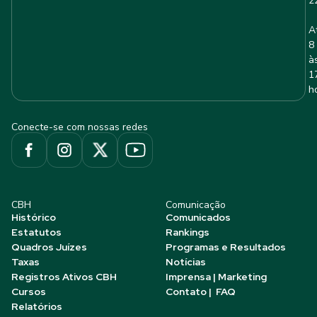
2
A
8
à
1
h
Conecte-se com nossas redes
CBH
Comunicação
Histórico
Comunicados
Estatutos
Rankings
Quadros Juízes
Programas e Resultados
Taxas
Notícias
Registros Ativos CBH
Imprensa | Marketing
Cursos
Contato | FAQ
Relatórios