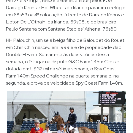
em 2º e 3º lugar, 65s36 e 68s15, ambos pelos EUA.
Darragh Kerins e Hot Wheels da Irlanda pararam o relógio
em 68s53 na 4ª colocação, à frente de Darragh Kenny e
Lipton De L’Othain, da Irlanda, 69s08, e do brasileiro
Paulo Santana com Santana Stables’ Athena, 76s80.
HH Palouchin, um sela belga filho de Baloubet do Rouet
em Chin Chin nasceu em 1999 e é de propriedade dad
Double H Farm. Somam-se às duas vitórias dessa
semana, o 1º lugar na disputa G&C Farm 1.45m Classic
dotada em U$ 32 mil na sétima semana, o Spy Coast
Farm 1.40m Speed Challenge na quarta semana e, na
segunda, a prova de velocidade Spy Coast Farm 1.40m.