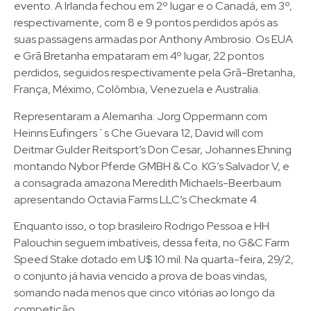
evento. A Irlanda fechou em 2º lugar e o Canadá, em 3º,
respectivamente, com 8 e 9 pontos perdidos após as
suas passagens armadas por Anthony Ambrosio. Os EUA
e Grã Bretanha empataram em 4º lugar, 22 pontos
perdidos, seguidos respectivamente pela Grã-Bretanha,
França, Méximo, Colômbia, Venezuela e Australia.
Representaram a Alemanha: Jorg Oppermann com
Heinns Eufingers´s Che Guevara 12, David will com
Deitmar Gulder Reitsport’s Don Cesar, Johannes Ehning
montando Nybor Pferde GMBH & Co. KG’s Salvador V, e
a consagrada amazona Meredith Michaels-Beerbaum
apresentando Octavia Farms LLC’s Checkmate 4.
Enquanto isso, o top brasileiro Rodrigo Pessoa e HH
Palouchin seguem imbatíveis, dessa feita, no G&C Farm
Speed Stake dotado em U$ 10 mil. Na quarta-feira, 29/2,
o conjunto já havia vencido a prova de boas vindas,
somando nada menos que cinco vitórias ao longo da
competição.