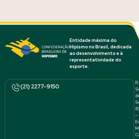
Entidade máxima do
Hipismo no Brasil, dedicada
ao desenvolvimento e à
representatividade do
esporte.
R.
(21) 2277-9150
S
d
S
8
–
E
M
C