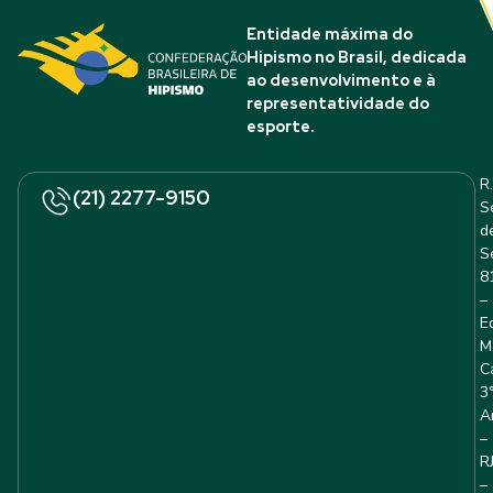
Entidade máxima do
Hipismo no Brasil, dedicada
ao desenvolvimento e à
representatividade do
esporte.
R.
(21) 2277-9150
S
d
S
8
–
E
M
C
3
A
–
R
–