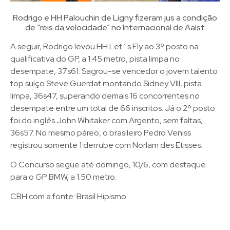
Rodrigo e HH Palouchin de Ligny fizeram jus a condição
de “reis da velocidade” no Internacional de Aalst
A seguir, Rodrigo levou HH Let´s Fly ao 3º posto na
qualificativa do GP, a 1.45 metro, pista limpa no
desempate, 37s61. Sagrou-se vencedor o jovem talento
top suíço Steve Guerdat montando Sidney VIII, pista
limpa, 36s47, superando demais 16 concorrentes no
desempate entre um total de 66 inscritos. Já o 2º posto
foi do inglês John Whitaker com Argento, sem faltas,
36s57. No mesmo páreo, o brasileiro Pedro Veniss
registrou somente 1 derrube com Norlam des Etisses.
O Concurso segue até domingo, 10/6, com destaque
para o GP BMW, a 1.50 metro.
CBH com a fonte: Brasil Hipismo