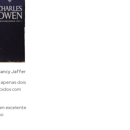
Nancy Jaffer
 apenas dois
ápidos com
um excelente
no