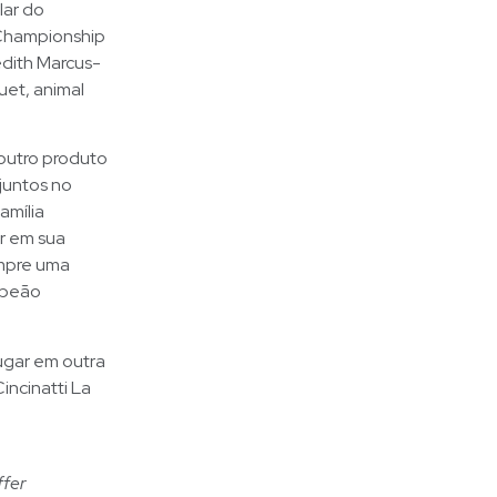
lar do
 Championship
edith Marcus-
et, animal
outro produto
juntos no
amília
or em sua
empre uma
ampeão
ugar em outra
incinatti La
ffer