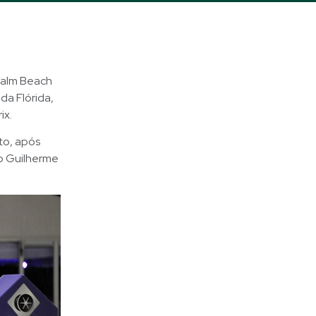
 Palm Beach
da Flórida,
ix.
to, após
o Guilherme