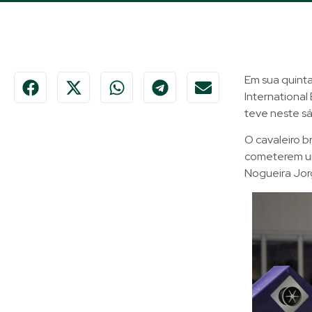
Em sua quinta
International
teve neste sá
O cavaleiro b
cometerem um
Nogueira Jor