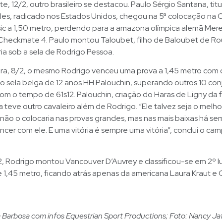
e, 12/2, outro brasileiro se destacou. Paulo Sérgio Santana, titu
les, radicado nos Estados Unidos, chegou na 5ª colocação na
ic a 1,50 metro, perdendo para a amazona olímpica alemã Mer
heckmate 4. Paulo montou Taloubet, filho de Baloubet de Rou
ria sob a sela de Rodrigo Pessoa.
ira, 8/2, o mesmo Rodrigo venceu uma prova a 1,45 metro com 
o sela belga de 12 anos HH Palouchin, superando outros 10 con
 o tempo de 61s12. Palouchin, criação do Haras de Ligny da f
 teve outro cavaleiro além de Rodrigo. “Ele talvez seja o melh
 não o colocaria nas provas grandes, mas nas mais baixas há s
cer com ele. E uma vitória é sempre uma vitória”, conclui o c
2, Rodrigo montou Vancouver D’Auvrey e classificou-se em 2º l
e 1,45 metro, ficando atrás apenas da americana Laura Kraut e C
a Barbosa com infos Equestrian Sport Productions; Foto: Nancy Ja