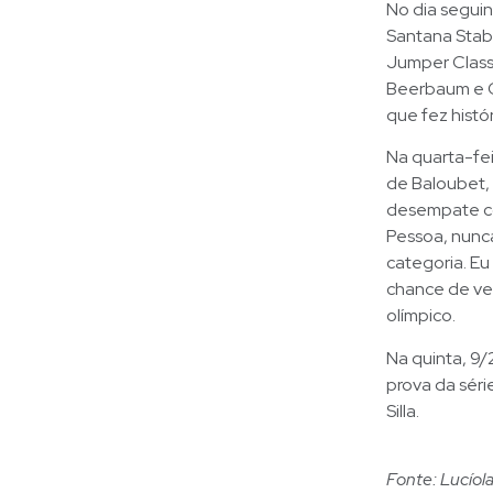
No dia seguint
Santana Stab
Jumper Class
Beerbaum e C
que fez histó
Na quarta-fe
de Baloubet, 
desempate com
Pessoa, nunca
categoria. Eu
chance de ven
olímpico.
Na quinta, 9/
prova da séri
Silla.
Fonte: Lucíol