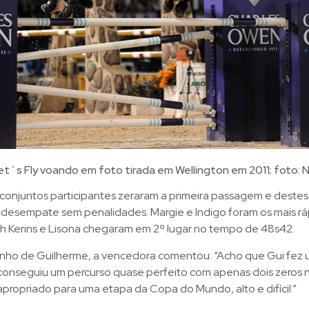
et´s Fly voando em foto tirada em Wellington em 2011; foto: 
conjuntos participantes zeraram a primeira passagem e destes
 desempate sem penalidades. Margie e Indigo foram os mais r
gh Kerins e Lisona chegaram em 2º lugar no tempo de 48s42.
nho de Guilherme, a vencedora comentou: “Acho que Gui fez 
 conseguiu um percurso quase perfeito com apenas dois zeros 
ropriado para uma etapa da Copa do Mundo, alto e difícil.”