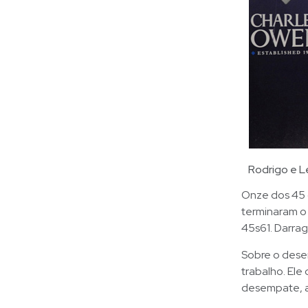
Rodrigo e L
Onze dos 45 
terminaram o
45s61. Darra
Sobre o dese
trabalho. Ele
desempate, ap