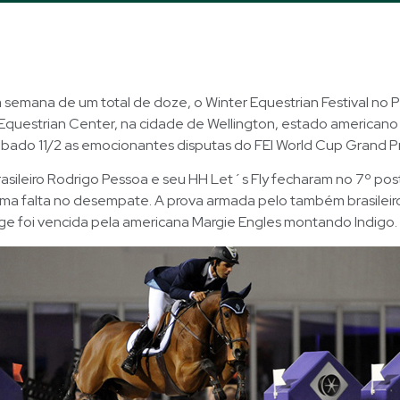
 semana de um total de doze, o Winter Equestrian Festival no
 Equestrian Center, na cidade de Wellington, estado americano 
bado 11/2 as emocionantes disputas do FEI World Cup Grand Pr
rasileiro Rodrigo Pessoa e seu HH Let´s Fly fecharam no 7º pos
a falta no desempate. A prova armada pelo também brasileir
ge foi vencida pela americana Margie Engles montando Indigo.