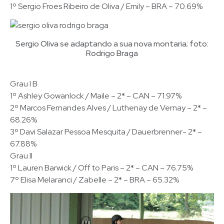
1º Sergio Froes Ribeiro de Oliva / Emily – BRA – 70.69%
Sergio Oliva se adaptando a sua nova montaria; foto:
Rodrigo Braga
Grau I B
1º Ashley Gowanlock / Maile – 2* – CAN – 71.97%
2º Marcos Fernandes Alves / Luthenay de Vernay – 2* –
68.26%
3º Davi Salazar Pessoa Mesquita / Dauerbrenner- 2* –
67.88%
Grau II
1º Lauren Barwick / Off to Paris – 2* – CAN – 76.75%
7º Elisa Melaranci / Zabelle – 2* – BRA – 65.32%