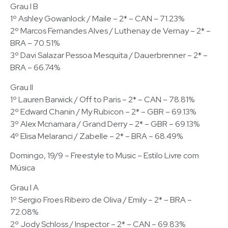
Grau I B
1º Ashley Gowanlock / Maile – 2* – CAN – 71.23%
2º Marcos Fernandes Alves / Luthenay de Vernay – 2* –
BRA – 70.51%
3º Davi Salazar Pessoa Mesquita / Dauerbrenner – 2* –
BRA – 66.74%
Grau II
1º Lauren Barwick / Off to Paris – 2* – CAN – 78.81%
2º Edward Chanin / My Rubicon – 2* – GBR – 69.13%
3º Alex Mcnamara / Grand Derry – 2* – GBR – 69.13%
4º Elisa Melaranci / Zabelle – 2* – BRA – 68.49%
Domingo, 19/9 – Freestyle to Music – Estilo Livre com
Música
Grau I A
1º Sergio Froes Ribeiro de Oliva / Emily – 2* – BRA –
72.08%
2º Jody Schloss / Inspector – 2* – CAN – 69.83%