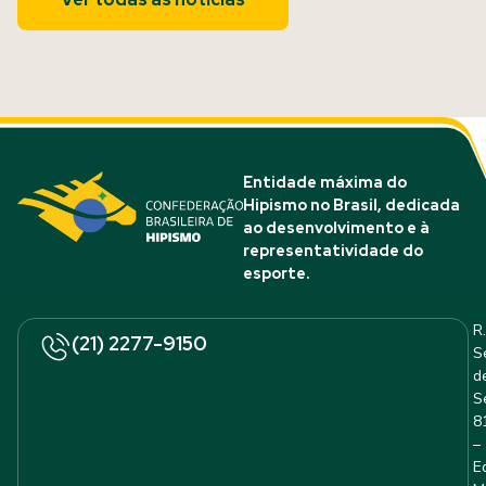
Entidade máxima do
Hipismo no Brasil, dedicada
ao desenvolvimento e à
representatividade do
esporte.
R.
(21) 2277-9150
S
d
S
8
–
E