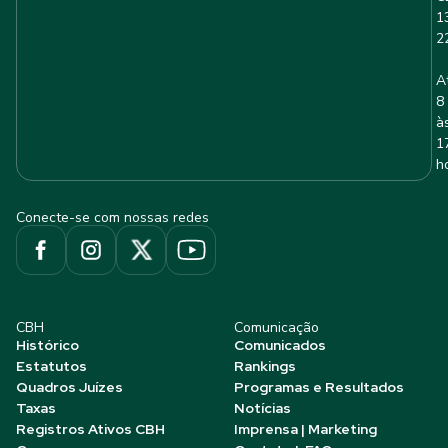
1
2
A
8
à
1
h
Conecte-se com nossas redes
CBH
Comunicação
Histórico
Comunicados
Estatutos
Rankings
Quadros Juízes
Programas e Resultados
Taxas
Notícias
Registros Ativos CBH
Imprensa | Marketing