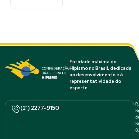
Entidade máxima do
Hipismo no Brasil, dedicada
ao desenvolvimento e à
representatividade do
esporte.
R.
(21) 2277-9150
S
d
S
8
–