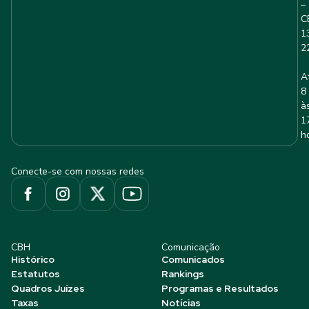
–
C
1
2
A
8
à
1
h
Conecte-se com nossas redes
CBH
Comunicação
Histórico
Comunicados
Estatutos
Rankings
Quadros Juízes
Programas e Resultados
Taxas
Notícias