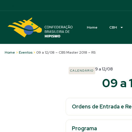
Acessibilidade
Home
CBH
Home
>
Eventos
>
09 a 12/08 – CBS Master 2018 – RS
9
a
12/08
CALENDÁRIO
09 a 
Ordens de Entrada e R
Programa